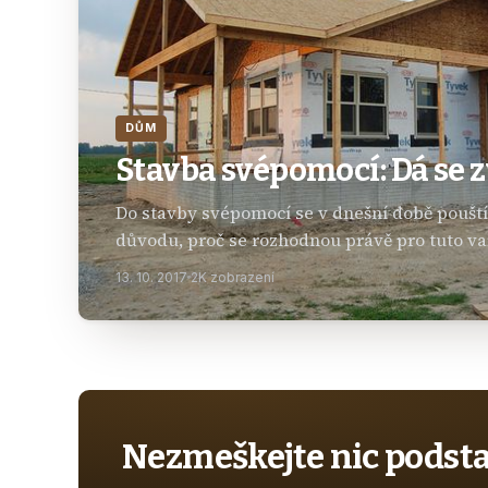
DŮM
Stavba svépomocí: Dá se 
Do stavby svépomocí se v dnešní době pouští
důvodu, proč se rozhodnou právě pro tuto va
několik od předražených domů na klíč až po 
13. 10. 2017
2K zobrazení
recenze…
Nezmeškejte nic podst