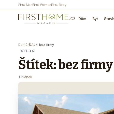
First Man
First Woman
First Baby
Dům
Byt
Stav
Domů
›
Štítek: bez firmy
ŠTÍTEK
Štítek: bez firmy
1 článek