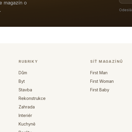
ne magazín o
.
Odeslá
RUBRIKY
SÍŤ MAGAZÍNŮ
Dům
First Man
Byt
First Woman
Stavba
First Baby
Rekonstrukce
Zahrada
Interiér
Kuchyně