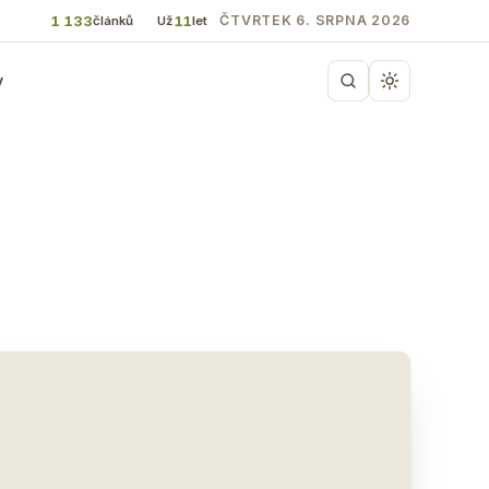
1 133
11
ČTVRTEK 6. SRPNA 2026
článků
Už
let
y