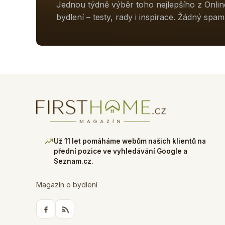
Jednou týdně výběr toho nejlepšího z Onli
bydlení – testy, rady i inspirace. Žádný spam
Už 11 let pomáháme webům našich klientů na
přední pozice ve vyhledávání Google a
Seznam.cz.
Magazín o bydlení