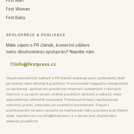
First Man
First Woman
First Baby
SPOLUPRÁCE & PUBLIKACE
Máte zájem o PR článek, komerční sdělení
nebo dlouhodobou spolupráci? Napište nám.
info@firstpress.cz
Obsah komerčních sdělení a PR článků dodávají sami zadavatelé, kteří
jej zasílají nebo vkládají k publikaci. Provozovatel magazínu neodpovídá
za správnost, úplnost ani pravdivost informací uvedených v takových
článcích a za jejich obsah, včetně použitých obrázků a odkazů, nese
odpovědnost výhradně zadavatel. Publikované texty nepředstavují
odborné, právní, zdravotní ani investiční poradenství. Pokud v
publikovaném obsahu narazíte na nepřesnost nebo porušení práv třetích
osob, napište nám na info@firstpress.cz a obsah bez zbytečného
odkladu prověříme.