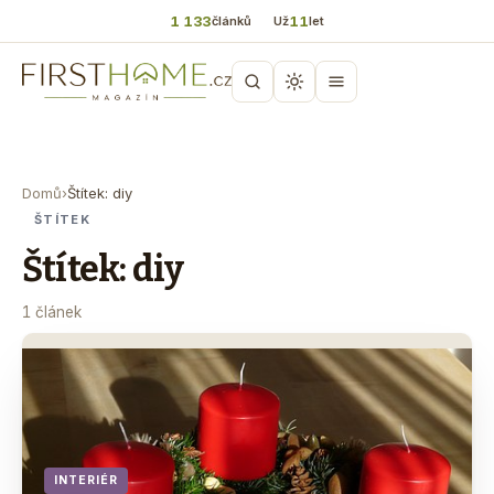
1 133
11
článků
Už
let
Domů
›
Štítek: diy
ŠTÍTEK
Štítek: diy
1 článek
INTERIÉR