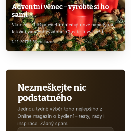
Adventní věnec – vyrobte si ho
sami
Vánoce se blíží a všichni hledají nové nápady na
letošní vánoční výzdobu. Chcete-li vytvořit
stylovou výzdobu dle vašeho vkusu, vyrobte si ji
1. 12. 2017
3.8K zobrazení
sami. My vám dnes poradíme, jak postupovat při…
Nezmeškejte nic
podstatného
Jednou týdně výběr toho nejlepšího z
Online magazín o bydlení – testy, rady i
inspirace. Žádný spam.