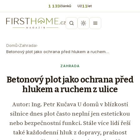
1 133
11
článků
Už
let
Domů
›
Zahrada
›
Betonový plot jako ochrana před hlukem a ruchem…
ZAHRADA
Betonový plot jako ochrana před
hlukem a ruchem z ulice
Autor: Ing. Petr Kučava U domů v blízkosti
silnice dnes plot často neplní jen estetickou
nebo bezpečnostní funkci. Stále více lidí řeší
také každodenní hluk z dopravy, prašnost