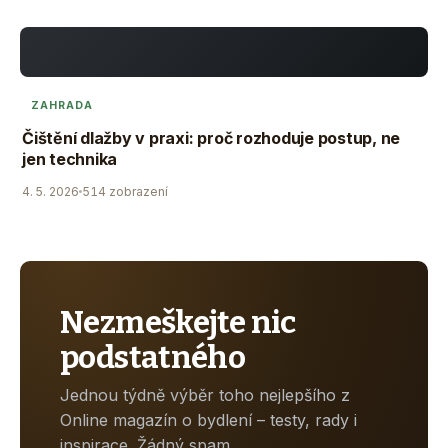
ZAHRADA
Čištění dlažby v praxi: proč rozhoduje postup, ne
jen technika
4. 5. 2026
514 zobrazení
Nezmeškejte nic
podstatného
Jednou týdně výběr toho nejlepšího z
Online magazín o bydlení – testy, rady i
inspirace. Žádný spam.