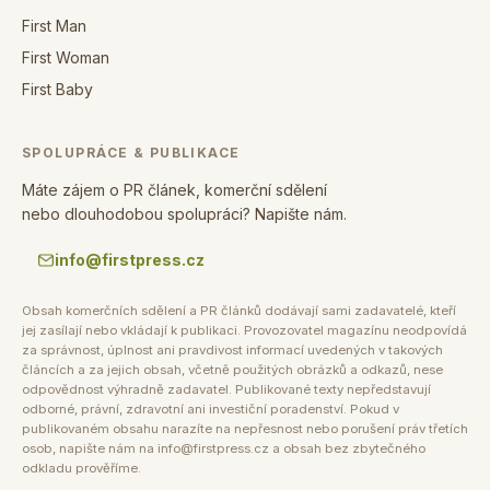
First Man
First Woman
First Baby
SPOLUPRÁCE & PUBLIKACE
Máte zájem o PR článek, komerční sdělení
nebo dlouhodobou spolupráci? Napište nám.
info@firstpress.cz
Obsah komerčních sdělení a PR článků dodávají sami zadavatelé, kteří
jej zasílají nebo vkládají k publikaci. Provozovatel magazínu neodpovídá
za správnost, úplnost ani pravdivost informací uvedených v takových
článcích a za jejich obsah, včetně použitých obrázků a odkazů, nese
odpovědnost výhradně zadavatel. Publikované texty nepředstavují
odborné, právní, zdravotní ani investiční poradenství. Pokud v
publikovaném obsahu narazíte na nepřesnost nebo porušení práv třetích
osob, napište nám na info@firstpress.cz a obsah bez zbytečného
odkladu prověříme.