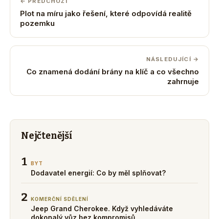
← PŘEDCHOZÍ
Plot na míru jako řešení, které odpovídá realitě
pozemku
NÁSLEDUJÍCÍ →
Co znamená dodání brány na klíč a co všechno
zahrnuje
Nejčtenější
1
BYT
Dodavatel energií: Co by měl splňovat?
2
KOMERČNÍ SDĚLENÍ
Jeep Grand Cherokee. Když vyhledáváte
dokonalý vůz bez kompromisů