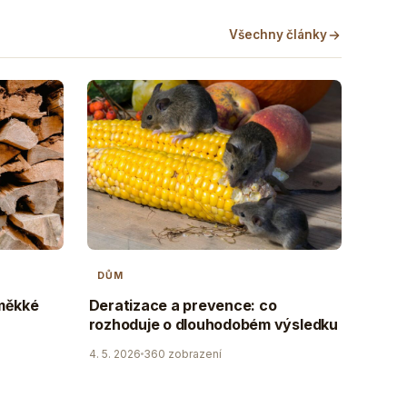
Všechny články
DŮM
 měkké
Deratizace a prevence: co
rozhoduje o dlouhodobém výsledku
4. 5. 2026
360 zobrazení