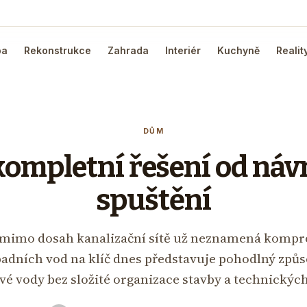
ba
Rekonstrukce
Zahrada
Interiér
Kuchyně
Realit
DŮM
kompletní řešení od náv
spuštění
 mimo dosah kanalizační sítě už neznamená kompr
padních vod na klíč dnes představuje pohodlný způso
ové vody bez složité organizace stavby a technických