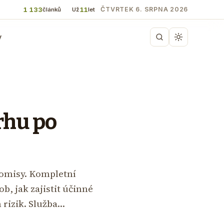
1 133
11
ČTVRTEK 6. SRPNA 2026
článků
Už
let
y
rhu po
omisy. Kompletní
b, jak zajistit účinné
 rizik. Služba…