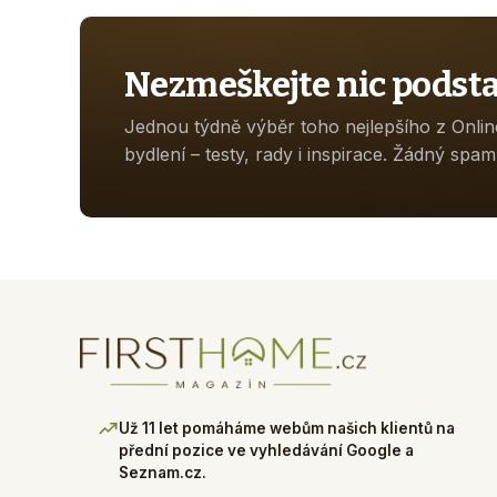
Nezmeškejte nic podst
Jednou týdně výběr toho nejlepšího z Onli
bydlení – testy, rady i inspirace. Žádný spam
Už 11 let pomáháme webům našich klientů na
přední pozice ve vyhledávání Google a
Seznam.cz.