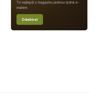
To nejlepší z magazínu jednou týdně e-
mailem.
Odebírat