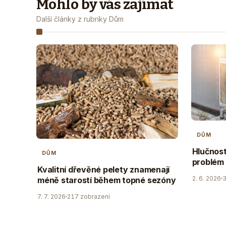
Mohlo by vás zajímat
Další články z rubriky Dům
DŮM
Hlučnost
DŮM
problém 
Kvalitní dřevěné pelety znamenají
2. 6. 2026
3
méně starostí během topné sezóny
7. 7. 2026
217 zobrazení