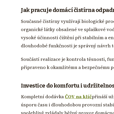
Jak pracuje domácí čistírna odpad
Současné čistírny využívají biologické pr
organické látky obsažené ve splaškové vo
vysoké účinnosti čištění při stabilním a
dlouhodobé funkčnosti je správný návrh 
Součástí realizace je kontrola těsnosti, fu
připraveno k okamžitému a bezpečnému po
Investice do komfortu i udržitelnos
Kompletní dodávka
ČOV na klíč
přináší už
úsporu času i dlouhodobou provozní stabi
spolehlivě zvládaly běžný provoz domácno