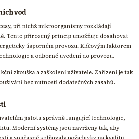
ních vod
ocesy, při nichž mikroorganismy rozkládají
dě. Tento přirozený princip umožňuje dosahovat
 energeticky úsporném provozu. Klíčovým faktorem
technologie a odborné uvedení do provozu.
nkční zkouška a zaškolení uživatele. Zařízení je tak
užívání bez nutnosti dodatečných zásahů.
ti
ivatelům jistotu správně fungující technologie,
litu. Moderní systémy jsou navrženy tak, aby
sti a současně splňovaly požadavky na kvalitu