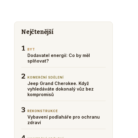
Nejčtenější
1
BYT
Dodavatel energií: Co by měl
splňovat?
2
KOMERČNÍ SDĚLENÍ
Jeep Grand Cherokee. Když
vyhledáváte dokonalý vůz bez
kompromisů
3
REKONSTRUKCE
Vybavení podlaháře pro ochranu
zdraví
4