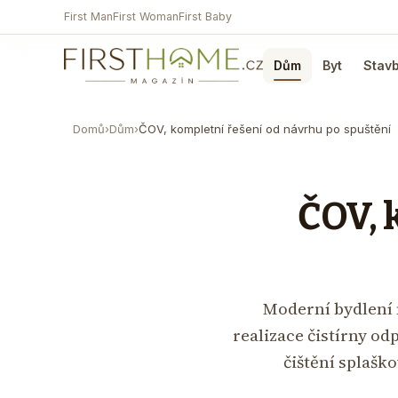
First Man
First Woman
First Baby
Dům
Byt
Stav
Domů
›
Dům
›
ČOV, kompletní řešení od návrhu po spuštění
ČOV, 
Moderní bydlení
realizace čistírny od
čištění splašk