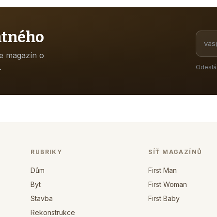
atného
ne magazín o
.
Odeslá
RUBRIKY
SÍŤ MAGAZÍNŮ
Dům
First Man
Byt
First Woman
Stavba
First Baby
Rekonstrukce