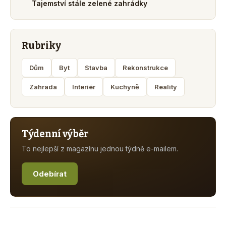
Tajemství stále zelené zahrádky
Rubriky
Dům
Byt
Stavba
Rekonstrukce
Zahrada
Interiér
Kuchyně
Reality
Týdenní výběr
To nejlepší z magazínu jednou týdně e-mailem.
Odebírat