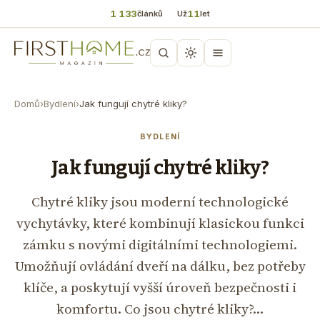
1 133
11
článků
Už
let
Domů
›
Bydlení
›
Jak fungují chytré kliky?
BYDLENÍ
Jak fungují chytré kliky?
Chytré kliky jsou moderní technologické
vychytávky, které kombinují klasickou funkci
zámku s novými digitálními technologiemi.
Umožňují ovládání dveří na dálku, bez potřeby
klíče, a poskytují vyšší úroveň bezpečnosti i
komfortu. Co jsou chytré kliky?…