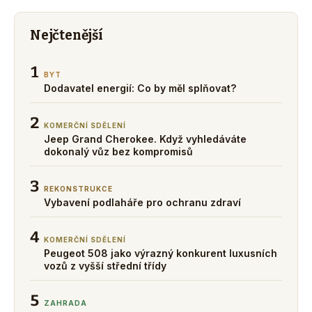
Nejčtenější
1
BYT
Dodavatel energií: Co by měl splňovat?
2
KOMERČNÍ SDĚLENÍ
Jeep Grand Cherokee. Když vyhledáváte
dokonalý vůz bez kompromisů
3
REKONSTRUKCE
Vybavení podlaháře pro ochranu zdraví
4
KOMERČNÍ SDĚLENÍ
Peugeot 508 jako výrazný konkurent luxusních
vozů z vyšší střední třídy
5
ZAHRADA