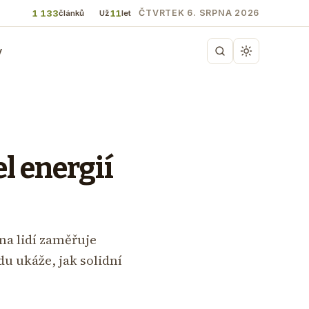
1 133
11
ČTVRTEK 6. SRPNA 2026
článků
Už
let
y
l energií
ina lidí zaměřuje
u ukáže, jak solidní