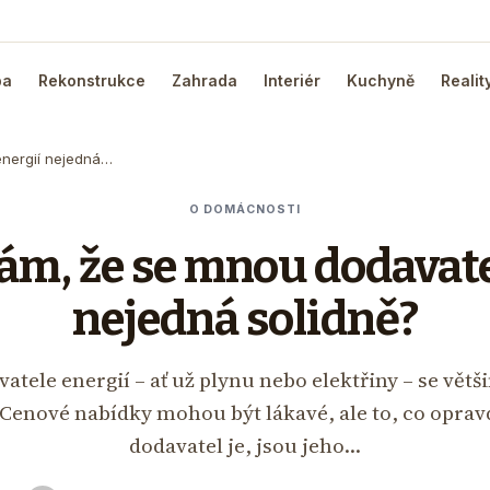
ba
Rekonstrukce
Zahrada
Interiér
Kuchyně
Realit
energií nejedná…
O DOMÁCNOSTI
ám, že se mnou dodavate
nejedná solidně?
atele energií – ať už plynu nebo elektřiny – se větš
Cenové nabídky mohou být lákavé, ale to, co opravd
dodavatel je, jsou jeho…