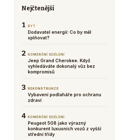
Nejčtenější
1
BYT
Dodavatel energií: Co by měl
splňovat?
2
KOMERČNÍ SDĚLENÍ
Jeep Grand Cherokee. Když
vyhledáváte dokonalý vůz bez
kompromisů
3
REKONSTRUKCE
Vybavení podlaháře pro ochranu
zdraví
4
KOMERČNÍ SDĚLENÍ
Peugeot 508 jako výrazný
konkurent luxusních vozů z vyšší
střední třídy