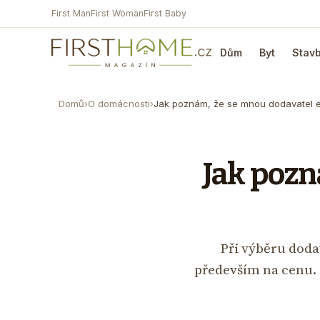
First Man
First Woman
First Baby
Dům
Byt
Stav
Domů
›
O domácnosti
›
Jak poznám, že se mnou dodavatel 
Jak pozn
Při výběru dodav
především na cenu. 