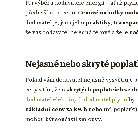
Při výběru dodavatele energií – ať už plynu
především na cenu.
Cenové nabídky moho
dodavatel je, jsou jeho
praktiky
,
transpa
že vás dodavatel nejedná férově a že je
nač
Nejasné nebo skryté popla
Pokud vám dodavatel nejasně vysvětluje 
ceny s tím, že o
skrytých poplatcích se do
dodavatel elektřiny
či
dodavatel plynu
by 
základní ceny za kWh nebo m³
, poplatků
mohou být součástí smlouvy.