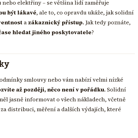
 nebo elektřiny – se většina lidí zaměřuje
u být lákavé
, ale to, co opravdu ukáže, jak solidní
rentnost
a
zákaznický přístup
. Jak tedy poznáte,
ase hledat jiného poskytovatele
?
tky
podmínky smlouvy nebo vám nabízí velmi nízké
zvíte až později, něco není v pořádku
. Solidní
měl jasně informovat o všech nákladech, včetně
 za distribuci, měření a dalších výdajích, které