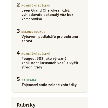
2
KOMERČNÍ SDĚLENÍ
Jeep Grand Cherokee. Když
vyhledáváte dokonalý vůz bez
kompromisů
3
REKONSTRUKCE
Vybavení podlaháře pro ochranu
zdraví
4
KOMERČNÍ SDĚLENÍ
Peugeot 508 jako výrazný
konkurent luxusních vozů z vyšší
střední třídy
5
ZAHRADA
Tajemství stále zelené zahrádky
Rubriky