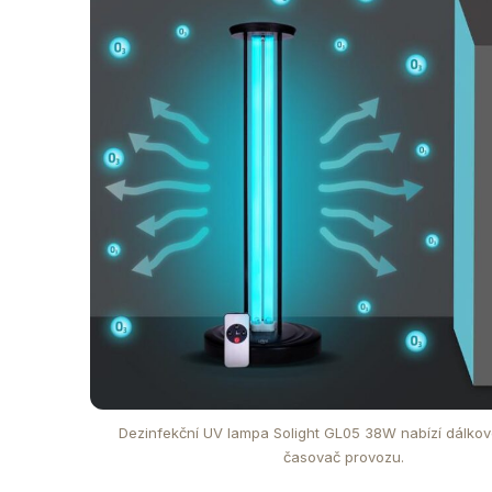
Dezinfekční UV lampa Solight GL05 38W nabízí dálkové
časovač provozu.