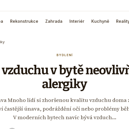
ba
Rekonstrukce
Zahrada
Interiér
Kuchyně
Realit
iky
BYDLENÍ
 vzduchu v bytě neovliv
alergiky
čava Mnoho lidí si zhoršenou kvalitu vzduchu doma
eví častější únava, podráždění očí nebo problémy b
V moderních bytech navíc bývá vzduch…