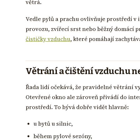
větrá.
Vedle pylů a prachu ovlivňuje prostředí v
provozu, zvířecí srst nebo běžný domácí pr
čističky vzduchu
, které pomáhají zachytáva
Větrání a čištění vzduchu n
Řada lidí očekává, že pravidelné větrání v
Otevřené okno ale zároveň přivádí do inte
prostředí. To bývá dobře vidět hlavně:
u bytů u silnic,
během pylové sezóny,