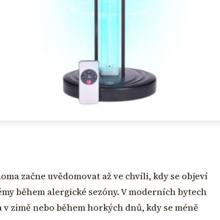
oma začne uvědomovat až ve chvíli, kdy se objeví
lémy během alergické sezóny. V moderních bytech
na v zimě nebo během horkých dnů, kdy se méně