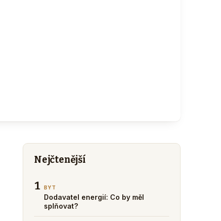
Nejčtenější
1
BYT
Dodavatel energií: Co by měl
splňovat?