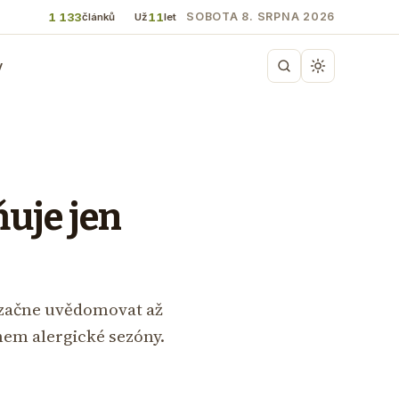
1 133
11
SOBOTA 8. SRPNA 2026
článků
Už
let
y
ňuje jen
 začne uvědomovat až
ěhem alergické sezóny.