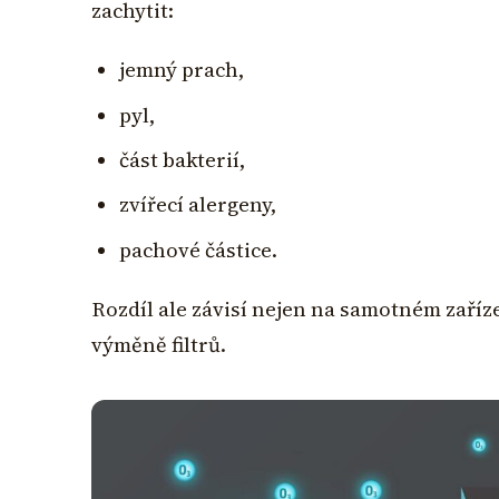
zachytit:
jemný prach,
pyl,
část bakterií,
zvířecí alergeny,
pachové částice.
Rozdíl ale závisí nejen na samotném zaříze
výměně filtrů.