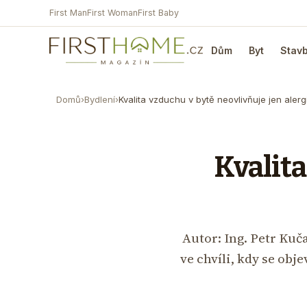
First Man
First Woman
First Baby
Dům
Byt
Stav
Domů
›
Bydlení
›
Kvalita vzduchu v bytě neovlivňuje jen alerg
Kvalita
Autor: Ing. Petr Ku
ve chvíli, kdy se obj