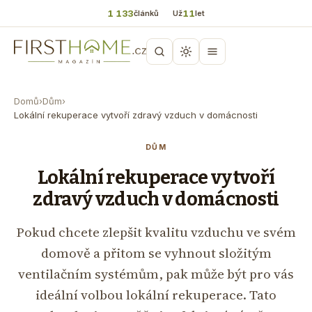
1 133
11
článků
Už
let
Domů
›
Dům
›
Lokální rekuperace vytvoří zdravý vzduch v domácnosti
DŮM
Lokální rekuperace vytvoří
zdravý vzduch v domácnosti
Pokud chcete zlepšit kvalitu vzduchu ve svém
domově a přitom se vyhnout složitým
ventilačním systémům, pak může být pro vás
ideální volbou lokální rekuperace. Tato