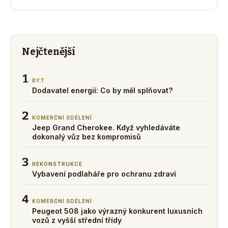
Nejčtenější
1
BYT
Dodavatel energií: Co by měl splňovat?
2
KOMERČNÍ SDĚLENÍ
Jeep Grand Cherokee. Když vyhledáváte
dokonalý vůz bez kompromisů
3
REKONSTRUKCE
Vybavení podlaháře pro ochranu zdraví
4
KOMERČNÍ SDĚLENÍ
Peugeot 508 jako výrazný konkurent luxusních
vozů z vyšší střední třídy