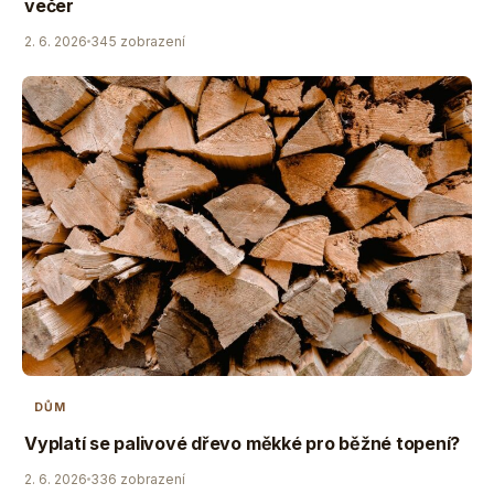
večer
2. 6. 2026
345 zobrazení
DŮM
Vyplatí se palivové dřevo měkké pro běžné topení?
2. 6. 2026
336 zobrazení