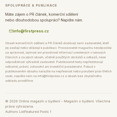
SPOLUPRÁCE & PUBLIKACE
Máte zájem o PR článek, komerční sdělení
nebo dlouhodobou spolupráci? Napište nám.
info@firstpress.cz
Obsah komerčních sdělení a PR článků dodávají sami zadavatelé, kteří
jej zasílají nebo vkládají k publikaci. Provozovatel magazínu neodpovídá
za správnost, úplnost ani pravdivost informací uvedených v takových
článcích a za jejich obsah, včetně použitých obrázků a odkazů, nese
odpovědnost výhradně zadavatel. Publikované texty nepředstavují
odborné, právní, zdravotní ani investiční poradenství. Pokud v
publikovaném obsahu narazíte na nepřesnost nebo porušení práv třetích
osob, napište nám na info@firstpress.cz a obsah bez zbytečného
odkladu prověříme.
©
2026
Online magazín o bydlení – Magazín o bydlení. Všechna
práva vyhrazena.
Authors List
Featured Posts 1