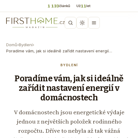
1 133
11
článků
Už
let
Domů
›
Bydlení
›
Poradíme vám, jak si ideálně zařídit nastavení energií…
BYDLENÍ
Poradíme vám, jak si ideálně
zařídit nastavení energií v
domácnostech
V domácnostech jsou energetické výdaje
jednou z největších položek rodinného
rozpočtu. Dříve to nebyla až tak vážná