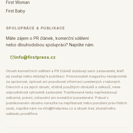
First Woman
First Baby
SPOLUPRÁCE & PUBLIKACE
Máte zájem o PR článek, komerční sdělení
nebo dlouhodobou spolupráci? Napište nám.
info@firstpress.cz
Obsah komerčních sdělení a PR článků dodávají sami zadavatelé, kteří
jej zasílají nebo vkládají k publikaci. Provozovatel magazínu neodpovídá
za správnost, úplnost ani pravdivost informací uvedených v takových
článcích a za jejich obsah, včetně použitých obrázků a odkazů, nese
odpovědnost výhradně zadavatel. Publikované texty nepředstavují
odborné, právní, zdravotní ani investiční poradenství. Pokud v
publikovaném obsahu narazíte na nepřesnost nebo porušení práv třetích
osob, napište nám na info@firstpress.cz a obsah bez zbytečného
odkladu prověříme.