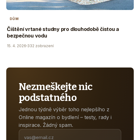
DŮM
Čištění vrtané studny pro dlouhodobě čistou a
bezpečnou vodu
15. 4. 2026
332 zobrazení
Nezmeškejte nic
podstatného
Jednou týdně výběr toho nejlepšího z
Online magazín o bydlení – testy, rady i
inspirace. Žádný spam.