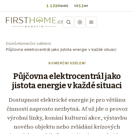
1 133
11
článků
Už
let
Domů
›
Komerční sdělení
›
Půjčovna elektrocentrál jako jistota energie v každé situaci
KOMERČNÍ SDĚLENÍ
Půjčovna elektrocentrál jako
jistota energie v každé situaci
Dostupnost elektrické energie je pro většinu
činností naprosto nezbytná. Ať už jde o provoz
výrobní linky, konání kulturní akce, výstavbu
nového objektu nebo zvládání krizových