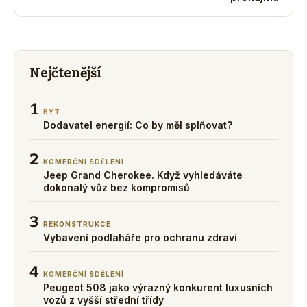
Nejčtenější
1
BYT
Dodavatel energií: Co by měl splňovat?
2
KOMERČNÍ SDĚLENÍ
Jeep Grand Cherokee. Když vyhledáváte
dokonalý vůz bez kompromisů
3
REKONSTRUKCE
Vybavení podlaháře pro ochranu zdraví
4
KOMERČNÍ SDĚLENÍ
Peugeot 508 jako výrazný konkurent luxusních
vozů z vyšší střední třídy