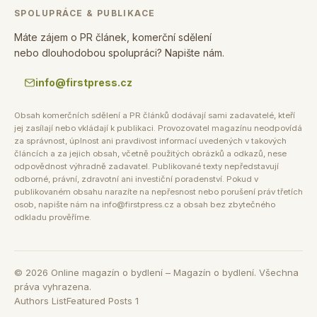
SPOLUPRÁCE & PUBLIKACE
Máte zájem o PR článek, komerční sdělení
nebo dlouhodobou spolupráci? Napište nám.
info@firstpress.cz
Obsah komerčních sdělení a PR článků dodávají sami zadavatelé, kteří
jej zasílají nebo vkládají k publikaci. Provozovatel magazínu neodpovídá
za správnost, úplnost ani pravdivost informací uvedených v takových
článcích a za jejich obsah, včetně použitých obrázků a odkazů, nese
odpovědnost výhradně zadavatel. Publikované texty nepředstavují
odborné, právní, zdravotní ani investiční poradenství. Pokud v
publikovaném obsahu narazíte na nepřesnost nebo porušení práv třetích
osob, napište nám na info@firstpress.cz a obsah bez zbytečného
odkladu prověříme.
©
2026
Online magazín o bydlení – Magazín o bydlení. Všechna
práva vyhrazena.
Authors List
Featured Posts 1