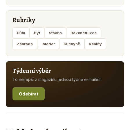
Rubriky
Dům
Byt
Stavba
Rekonstrukce
Zahrada
Interiér
Kuchyně
Reality
Týdenní výběr
To nejlepší z magazínu jednou týdně e-mailem.
Odebírat