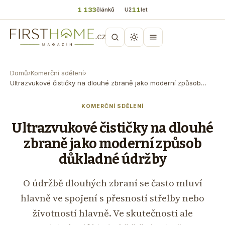
1 133
11
článků
Už
let
Domů
›
Komerční sdělení
›
Ultrazvukové čističky na dlouhé zbraně jako moderní způsob…
KOMERČNÍ SDĚLENÍ
Ultrazvukové čističky na dlouhé
zbraně jako moderní způsob
důkladné údržby
O údržbě dlouhých zbraní se často mluví
hlavně ve spojení s přesností střelby nebo
životností hlavně. Ve skutečnosti ale