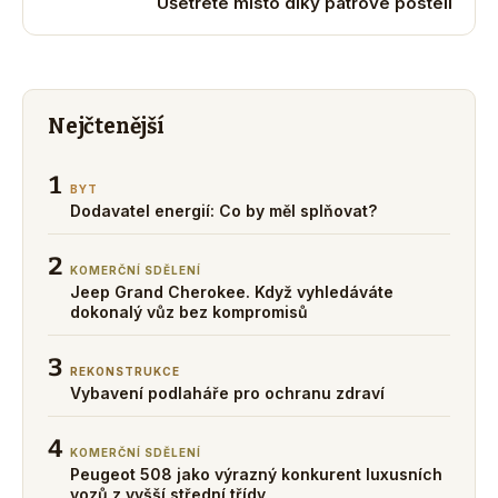
Ušetřete místo díky patrové posteli
Nejčtenější
1
BYT
Dodavatel energií: Co by měl splňovat?
2
KOMERČNÍ SDĚLENÍ
Jeep Grand Cherokee. Když vyhledáváte
dokonalý vůz bez kompromisů
3
REKONSTRUKCE
Vybavení podlaháře pro ochranu zdraví
4
KOMERČNÍ SDĚLENÍ
Peugeot 508 jako výrazný konkurent luxusních
vozů z vyšší střední třídy