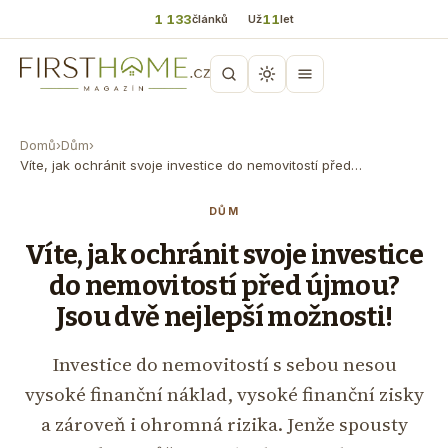
1 133
11
článků
Už
let
Domů
›
Dům
›
Víte, jak ochránit svoje investice do nemovitostí před…
DŮM
Víte, jak ochránit svoje investice
do nemovitostí před újmou?
Jsou dvě nejlepší možnosti!
Investice do nemovitostí s sebou nesou
vysoké finanční náklad, vysoké finanční zisky
a zároveň i ohromná rizika. Jenže spousty