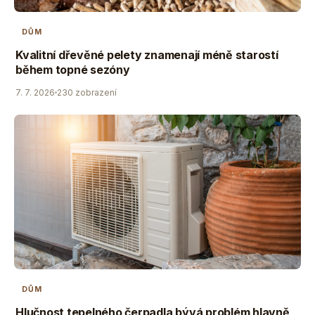
DŮM
Kvalitní dřevěné pelety znamenají méně starostí
během topné sezóny
7. 7. 2026
230 zobrazení
DŮM
Hlučnost tepelného čerpadla bývá problém hlavně