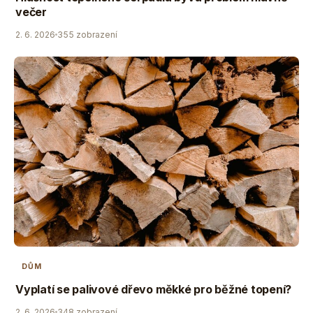
večer
2. 6. 2026
355 zobrazení
DŮM
Vyplatí se palivové dřevo měkké pro běžné topení?
2. 6. 2026
348 zobrazení