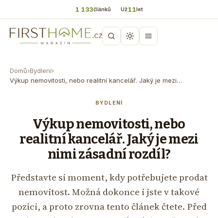
1 133
11
článků
Už
let
Domů
›
Bydlení
›
Výkup nemovitosti, nebo realitní kancelář. Jaký je mezi…
BYDLENÍ
Výkup nemovitosti, nebo
realitní kancelář. Jaký je mezi
nimi zásadní rozdíl?
Představte si moment, kdy potřebujete prodat
nemovitost. Možná dokonce i jste v takové
pozici, a proto zrovna tento článek čtete. Před