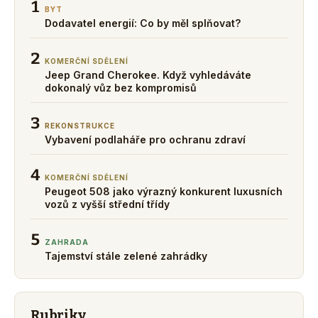
1
BYT
Dodavatel energií: Co by měl splňovat?
2
KOMERČNÍ SDĚLENÍ
Jeep Grand Cherokee. Když vyhledáváte
dokonalý vůz bez kompromisů
3
REKONSTRUKCE
Vybavení podlaháře pro ochranu zdraví
4
KOMERČNÍ SDĚLENÍ
Peugeot 508 jako výrazný konkurent luxusních
vozů z vyšší střední třídy
5
ZAHRADA
Tajemství stále zelené zahrádky
Rubriky