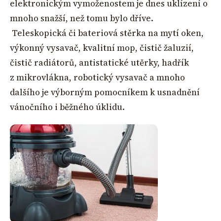
elektronickým vymoženostem je dnes uklízení o
mnoho snažší, než tomu bylo dříve.
Teleskopická či bateriová stěrka na mytí oken,
výkonný vysavač, kvalitní mop, čistič žaluzií,
čistič radiátorů, antistatické utěrky, hadřík
z mikrovlákna, robotický vysavač a mnoho
dalšího je výborným pomocníkem k usnadnění
vánočního i běžného úklidu.