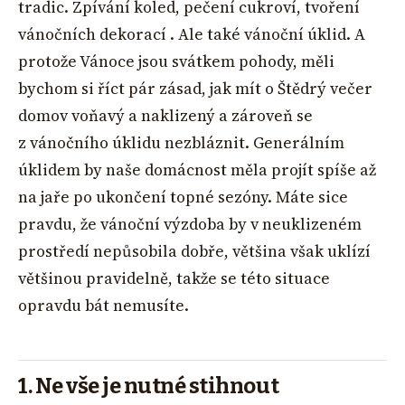
tradic. Zpívání koled, pečení cukroví, tvoření
vánočních dekorací . Ale také vánoční úklid. A
protože Vánoce jsou svátkem pohody, měli
bychom si říct pár zásad, jak mít o Štědrý večer
domov voňavý a naklizený a zároveň se
z vánočního úklidu nezbláznit. Generálním
úklidem by naše domácnost měla projít spíše až
na jaře po ukončení topné sezóny. Máte sice
pravdu, že vánoční výzdoba by v neuklizeném
prostředí nepůsobila dobře, většina však uklízí
většinou pravidelně, takže se této situace
opravdu bát nemusíte.
1. Ne vše je nutné stihnout