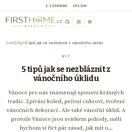
1 133
11
článků
Už
let
Domů
›
Byt
›
5 tipů jak se nezbláznit z vánočního úklidu
BYT
5 tipů jak se nezbláznit z
vánočního úklidu
Vánoce pro nás znamenají spoustu krásných
tradic. Zpívání koled, pečení cukroví, tvoření
vánočních dekorací . Ale také vánoční úklid. A
protože Vánoce jsou svátkem pohody, měli
bychom si říct pár zásad, jak mít o…