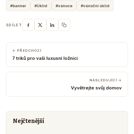
#banner
#Úklid
#vánoce
#vánoční úklid
SDÍLET
← PŘEDCHOZÍ
7 triků pro vaši luxusní ložnici
NÁSLEDUJÍCÍ →
Vyvětrejte svůj domov
Nejčtenější