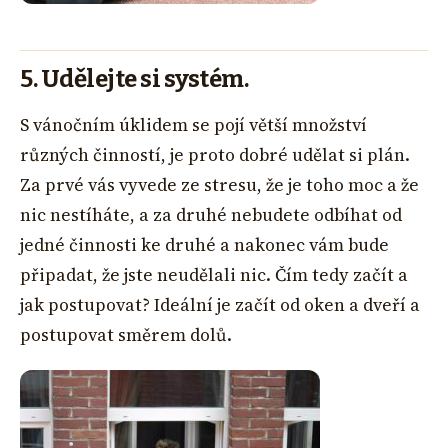
5. Udělejte si systém.
S vánočním úklidem se pojí větší množství
různých činností, je proto dobré udělat si plán.
Za prvé vás vyvede ze stresu, že je toho moc a že
nic nestíháte, a za druhé nebudete odbíhat od
jedné činnosti ke druhé a nakonec vám bude
připadat, že jste neudělali nic. Čím tedy začít a
jak postupovat? Ideální je začít od oken a dveří a
postupovat směrem dolů.