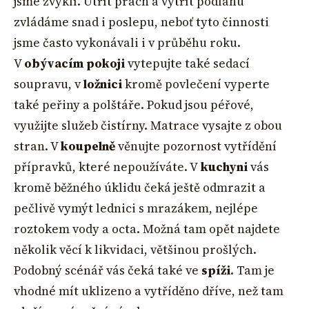
jsme zvyklí. Utřít prach a vytřít podlahu
zvládáme snad i poslepu, neboť tyto činnosti
jsme často vykonávali i v průběhu roku.
V
obývacím pokoji
vytepujte také sedací
soupravu, v
ložnici
kromě povlečení vyperte
také peřiny a polštáře. Pokud jsou péřové,
využijte služeb čistírny. Matrace vysajte z obou
stran. V
koupelně
věnujte pozornost vytřídění
přípravků, které nepoužíváte. V
kuchyni
vás
kromě běžného úklidu čeká ještě odmrazit a
pečlivě vymýt lednici s mrazákem, nejlépe
roztokem vody a octa. Možná tam opět najdete
několik věcí k likvidaci, většinou prošlých.
Podobný scénář vás čeká také ve
spíži
. Tam je
vhodné mít uklizeno a vytříděno dříve, než tam