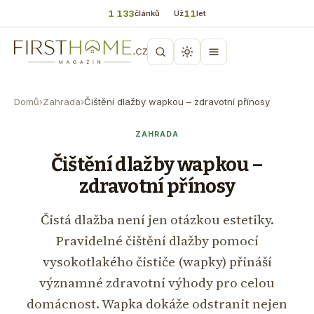
1 133
11
článků
Už
let
Domů
›
Zahrada
›
Čištění dlažby wapkou – zdravotní přínosy
ZAHRADA
Čištění dlažby wapkou –
zdravotní přínosy
Čistá dlažba není jen otázkou estetiky.
Pravidelné čištění dlažby pomocí
vysokotlakého čističe (wapky) přináší
významné zdravotní výhody pro celou
domácnost. Wapka dokáže odstranit nejen