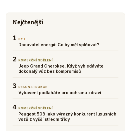
Nejčtenější
1
BYT
Dodavatel energií: Co by měl splňovat?
2
KOMERČNÍ SDĚLENÍ
Jeep Grand Cherokee. Když vyhledáváte
dokonalý vůz bez kompromisů
3
REKONSTRUKCE
Vybavení podlaháře pro ochranu zdraví
4
KOMERČNÍ SDĚLENÍ
Peugeot 508 jako výrazný konkurent luxusních
vozů z vyšší střední třídy