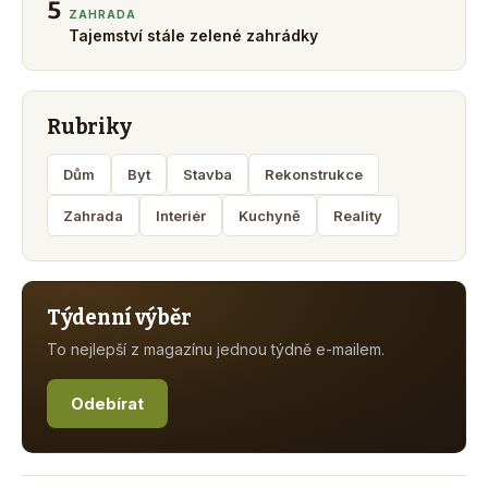
5
ZAHRADA
Tajemství stále zelené zahrádky
Rubriky
Dům
Byt
Stavba
Rekonstrukce
Zahrada
Interiér
Kuchyně
Reality
Týdenní výběr
To nejlepší z magazínu jednou týdně e-mailem.
Odebírat