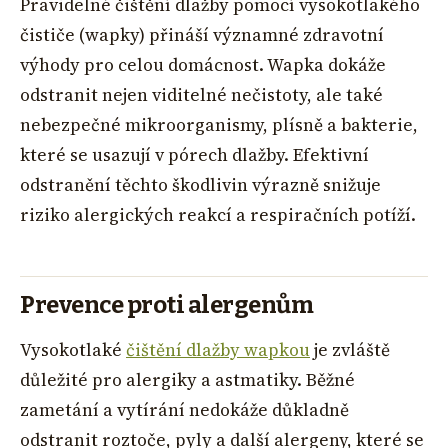
Pravidelné čištění dlažby pomocí vysokotlakého
čističe (wapky) přináší významné zdravotní
výhody pro celou domácnost. Wapka dokáže
odstranit nejen viditelné nečistoty, ale také
nebezpečné mikroorganismy, plísně a bakterie,
které se usazují v pórech dlažby. Efektivní
odstranění těchto škodlivin výrazně snižuje
riziko alergických reakcí a respiračních potíží.
Prevence proti alergenům
Vysokotlaké
čištění dlažby wapkou
je zvláště
důležité pro alergiky a astmatiky. Běžné
zametání a vytírání nedokáže důkladně
odstranit roztoče, pyly a další alergeny, které se