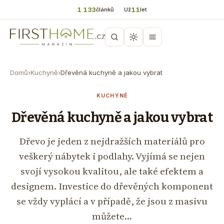
1 133
11
článků
Už
let
Domů
›
Kuchyně
›
Dřevěná kuchyně a jakou vybrat
KUCHYNĚ
Dřevěná kuchyně a jakou vybrat
Dřevo je jeden z nejdražších materiálů pro
veškerý nábytek i podlahy. Vyjímá se nejen
svojí vysokou kvalitou, ale také efektem a
designem. Investice do dřevěných komponent
se vždy vyplácí a v případě, že jsou z masivu
můžete…