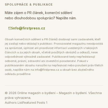
SPOLUPRÁCE & PUBLIKACE
Máte zájem o PR článek, komerční sdělení
nebo dlouhodobou spolupráci? Napište nám.
info@firstpress.cz
Obsah komerčních sdělení a PR článků dodávají sami zadavatelé, kteří
jej zasílají nebo vkládají k publikaci. Provozovatel magazínu neodpovídá
za správnost, úplnost ani pravdivost informací uvedených v takových
článcích a za jejich obsah, včetně použitých obrázků a odkazů, nese
odpovědnost výhradně zadavatel. Publikované texty nepředstavují
odborné, právní, zdravotní ani investiční poradenství. Pokud v
publikovaném obsahu narazíte na nepřesnost nebo porušení práv třetích
osob, napište nám na info@firstpress.cz a obsah bez zbytečného
odkladu prověříme.
©
2026
Online magazín o bydlení – Magazín o bydlení. Všechna
práva vyhrazena.
Authors List
Featured Posts 1