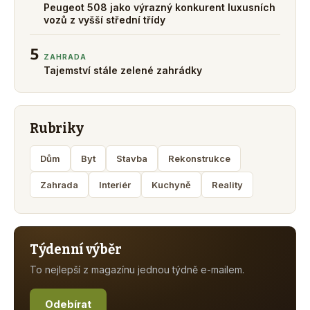
Peugeot 508 jako výrazný konkurent luxusních
vozů z vyšší střední třídy
5
ZAHRADA
Tajemství stále zelené zahrádky
Rubriky
Dům
Byt
Stavba
Rekonstrukce
Zahrada
Interiér
Kuchyně
Reality
Týdenní výběr
To nejlepší z magazínu jednou týdně e-mailem.
Odebírat