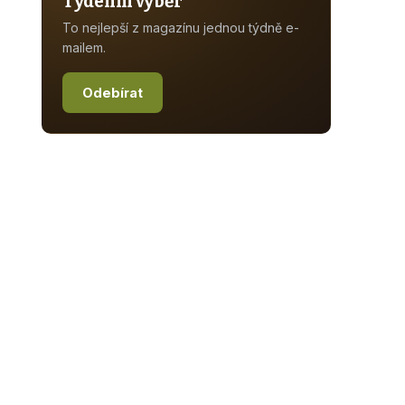
Týdenní výběr
To nejlepší z magazínu jednou týdně e-
mailem.
Odebírat