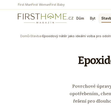
First Man
First Woman
First Baby
Dům
Byt
Stav
Domů
›
Stavba
›
Epoxidový nátěr jako ideální volba pro odol
Epoxido
Povrchové úpravy
opotřebením, chemi
řešení pro dlouh