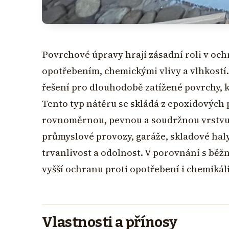
Povrchové úpravy hrají zásadní roli v oc
opotřebením, chemickými vlivy a vlhkostí
řešení pro dlouhodobě zatížené povrchy, 
Tento typ nátěru se skládá z epoxidových p
rovnoměrnou, pevnou a soudržnou vrstvu. 
průmyslové provozy, garáže, skladové haly 
trvanlivost a odolnost. V porovnání s bě
vyšší ochranu proti opotřebení i chemikál
Vlastnosti a přínosy