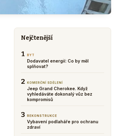
Nejčtenější
1
BYT
Dodavatel energií: Co by měl
splňovat?
2
KOMERČNÍ SDĚLENÍ
Jeep Grand Cherokee. Když
vyhledáváte dokonalý vůz bez
kompromisů
3
REKONSTRUKCE
Vybavení podlaháře pro ochranu
zdraví