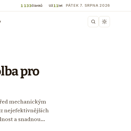
1 133
11
PÁTEK 7. SRPNA 2026
článků
Už
let
y
olba pro
 před mechanickým
z nejefektivnějších
olnost a snadnou…