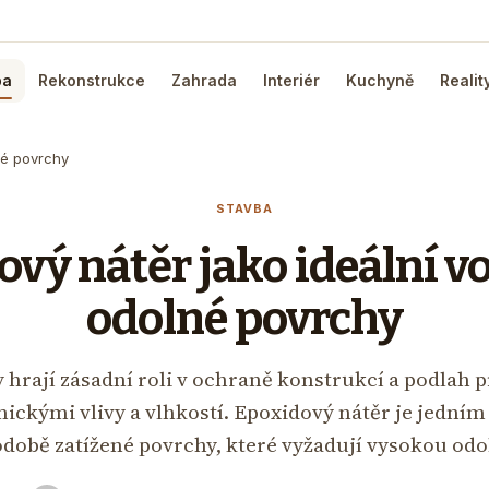
ba
Rekonstrukce
Zahrada
Interiér
Kuchyně
Realit
né povrchy
STAVBA
vý nátěr jako ideální v
odolné povrchy
 hrají zásadní roli v ochraně konstrukcí a podlah
ckými vlivy a vlhkostí. Epoxidový nátěr je jedním 
odobě zatížené povrchy, které vyžadují vysokou od