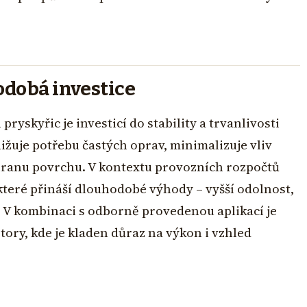
odobá investice
yskyřic je investicí do stability a trvanlivosti
ižuje potřebu častých oprav, minimalizuje vliv
chranu povrchu. V kontextu provozních rozpočtů
které přináší dlouhodobé výhody – vyšší odolnost,
. V kombinaci s odborně provedenou aplikací je
ory, kde je kladen důraz na výkon i vzhled