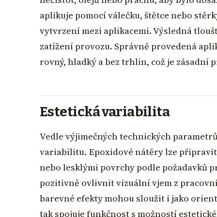
aplikuje pomocí válečku, štětce nebo stěr
vytvrzení mezi aplikacemi. Výsledná tlouš
zatížení provozu. Správně provedená apli
rovný, hladký a bez trhlin, což je zásadní
Estetická variabilita
Vedle výjimečných technických parametrů 
variabilitu. Epoxidové nátěry lze připrav
nebo lesklými povrchy podle požadavků p
pozitivně ovlivnit vizuální vjem z praco
barevné efekty mohou sloužit i jako orie
tak spojuje funkčnost s možností estetick