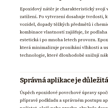
Epoxidový nátěr je charakteristický svojí
zatížení. Po vytvrzení dosahuje tvrdosti,
vozidel, dopady těžkých předmětů i chemick
kombinace vlastností zajišťuje, že podla
estetická i po mnoha letech provozu. Epo
která minimalizuje pronikání vlhkosti a u
technologie, které dlouhodobě snižují nák
Správná aplikace je důležit
Úspěch epoxidové povrchové úpravy spočív
přípravě podkladu a správném postupu apl
nečistot, olejů nebo prachu, aby bylo dos