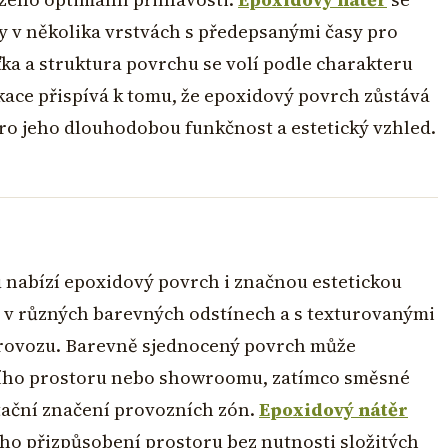
ky v několika vrstvách s předepsanými časy pro
ťka a struktura povrchu se volí podle charakteru
kace přispívá k tomu, že epoxidový povrch zůstává
 pro jeho dlouhodobou funkčnost a estetický vzhled.
nabízí epoxidový povrch i značnou estetickou
it v různých barevných odstínech a s texturovanými
rovozu. Barevně sjednocený povrch může
vního prostoru nebo showroomu, zatímco směsné
ntační značení provozních zón.
Epoxidový nátěr
ého přizpůsobení prostoru bez nutnosti složitých