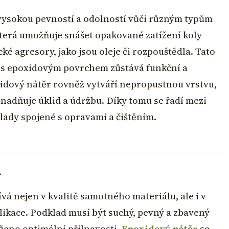
 vysokou pevností a odolností vůči různým typům
 která umožňuje snášet opakované zatížení koly
é agresory, jako jsou oleje či rozpouštědla. Tato
ha s epoxidovým povrchem zůstává funkční a
xidový nátěr rovněž vytváří nepropustnou vrstvu,
snadňuje úklid a údržbu. Díky tomu se řadí mezi
lady spojené s opravami a čištěním.
á
á nejen v kvalitě samotného materiálu, ale i v
ikace. Podklad musí být suchý, pevný a zbavený
aženo optimální přilnavosti.
Epoxidový nátěr
se