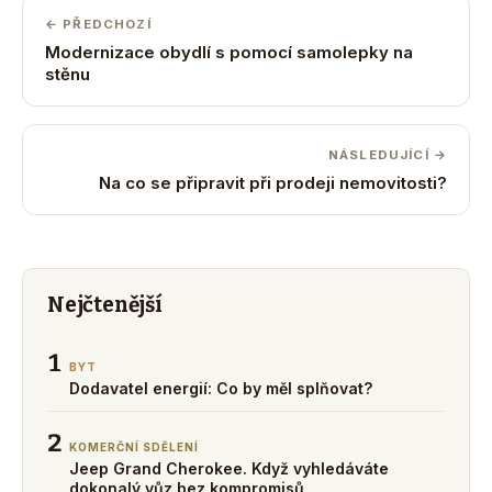
← PŘEDCHOZÍ
Modernizace obydlí s pomocí samolepky na
stěnu
NÁSLEDUJÍCÍ →
Na co se připravit při prodeji nemovitosti?
Nejčtenější
1
BYT
Dodavatel energií: Co by měl splňovat?
2
KOMERČNÍ SDĚLENÍ
Jeep Grand Cherokee. Když vyhledáváte
dokonalý vůz bez kompromisů