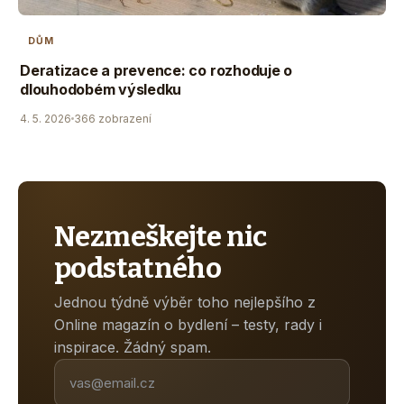
DŮM
Deratizace a prevence: co rozhoduje o
dlouhodobém výsledku
4. 5. 2026
366 zobrazení
Nezmeškejte nic
podstatného
Jednou týdně výběr toho nejlepšího z
Online magazín o bydlení – testy, rady i
inspirace. Žádný spam.