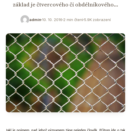
základ je čtvercového či obdélníkového…
admin
10. 10. 2016
2 min čtení
5.9K zobrazení
Jakl je pojmem, nad jehož významem tápe nejeden člověk. Přitom jde o tak