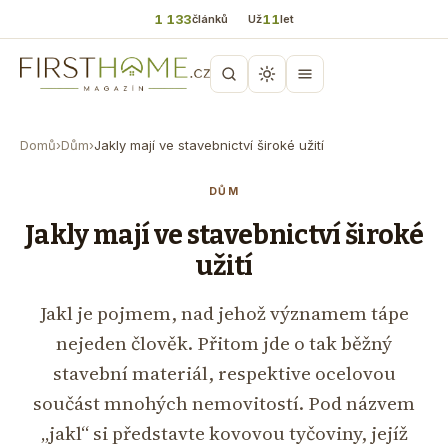
1 133
11
článků
Už
let
Domů
›
Dům
›
Jakly mají ve stavebnictví široké užití
DŮM
Jakly mají ve stavebnictví široké
užití
Jakl je pojmem, nad jehož významem tápe
nejeden člověk. Přitom jde o tak běžný
stavební materiál, respektive ocelovou
součást mnohých nemovitostí. Pod názvem
„jakl“ si představte kovovou tyčoviny, jejíž