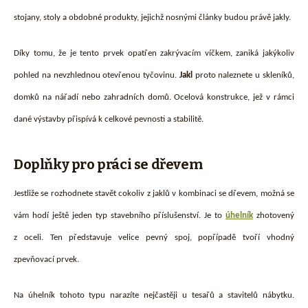
stojany, stoly a obdobné produkty, jejichž nosnými články budou právě jakly.
Díky tomu, že je tento prvek opatřen zakrývacím víčkem, zaniká jakýkoliv
pohled na nevzhlednou otevřenou tyčovinu.
Jakl
proto naleznete u skleníků,
domků na nářadí nebo zahradních domů. Ocelová konstrukce, jež v rámci
dané výstavby přispívá k celkové pevnosti a stabilitě.
Doplňky pro práci se dřevem
Jestliže se rozhodnete stavět cokoliv z jaklů v kombinaci se dřevem, možná se
vám hodí ještě jeden typ stavebního příslušenství. Je to
úhelník
zhotovený
z oceli. Ten představuje velice pevný spoj, popřípadě tvoří vhodný
zpevňovací prvek.
Na úhelník tohoto typu narazíte nejčastěji u tesařů a stavitelů nábytku.