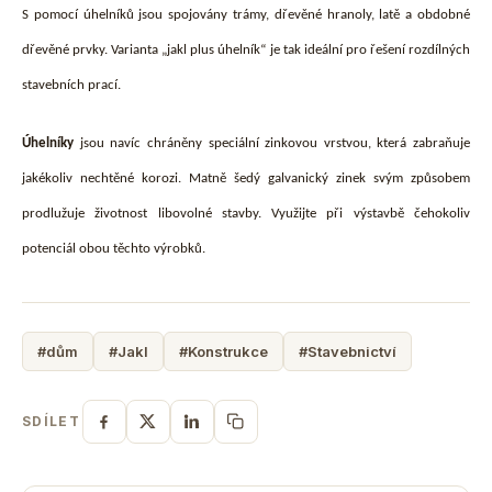
S pomocí úhelníků jsou spojovány trámy, dřevěné hranoly, latě a obdobné
dřevěné prvky. Varianta „jakl plus úhelník“ je tak ideální pro řešení rozdílných
stavebních prací.
Úhelníky
jsou navíc chráněny speciální zinkovou vrstvou, která zabraňuje
jakékoliv nechtěné korozi. Matně šedý galvanický zinek svým způsobem
prodlužuje životnost libovolné stavby. Využijte při výstavbě čehokoliv
potenciál obou těchto výrobků.
#dům
#Jakl
#Konstrukce
#Stavebnictví
SDÍLET