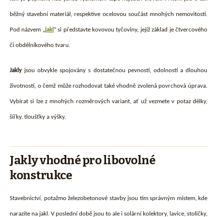
běžný stavební materiál, respektive ocelovou součást mnohých nemovitostí.
Pod názvem „
jakl
“ si představte kovovou tyčoviny, jejíž základ je čtvercového
či obdélníkového tvaru.
Jakly
jsou obvykle spojovány s dostatečnou pevností, odolností a dlouhou
životností, o čemž může rozhodovat také vhodně zvolená povrchová úprava.
Vybírat si lze z mnohých rozměrových variant, ať už vezmete v potaz délky,
šířky, tloušťky a výšky.
Jakly vhodné pro libovolné
konstrukce
Stavebnictví, potažmo železobetonové stavby jsou tím správným místem, kde
narazíte na jakl. V poslední době jsou to ale i solární kolektory, lavice, stoličky,