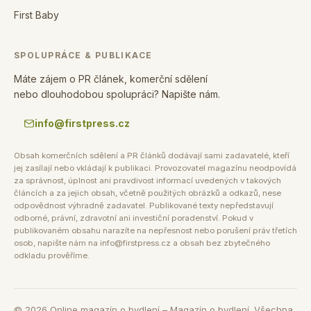
First Baby
SPOLUPRÁCE & PUBLIKACE
Máte zájem o PR článek, komerční sdělení
nebo dlouhodobou spolupráci? Napište nám.
info@firstpress.cz
Obsah komerčních sdělení a PR článků dodávají sami zadavatelé, kteří
jej zasílají nebo vkládají k publikaci. Provozovatel magazínu neodpovídá
za správnost, úplnost ani pravdivost informací uvedených v takových
článcích a za jejich obsah, včetně použitých obrázků a odkazů, nese
odpovědnost výhradně zadavatel. Publikované texty nepředstavují
odborné, právní, zdravotní ani investiční poradenství. Pokud v
publikovaném obsahu narazíte na nepřesnost nebo porušení práv třetích
osob, napište nám na info@firstpress.cz a obsah bez zbytečného
odkladu prověříme.
©
2026
Online magazín o bydlení – Magazín o bydlení. Všechna