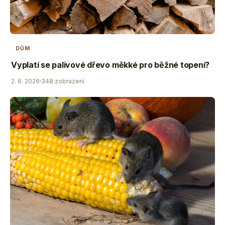
DŮM
Vyplatí se palivové dřevo měkké pro běžné topení?
2. 6. 2026
348 zobrazení