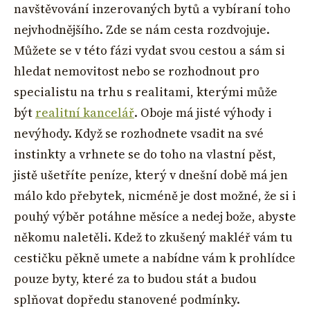
navštěvování inzerovaných bytů a vybíraní toho
nejvhodnějšího. Zde se nám cesta rozdvojuje.
Můžete se v této fázi vydat svou cestou a sám si
hledat nemovitost nebo se rozhodnout pro
specialistu na trhu s realitami, kterými může
být
realitní kancelář
. Oboje má jisté výhody i
nevýhody. Když se rozhodnete vsadit na své
instinkty a vrhnete se do toho na vlastní pěst,
jistě ušetříte peníze, který v dnešní době má jen
málo kdo přebytek, nicméně je dost možné, že si i
pouhý výběr potáhne měsíce a nedej bože, abyste
někomu naletěli. Kdež to zkušený makléř vám tu
cestičku pěkně umete a nabídne vám k prohlídce
pouze byty, které za to budou stát a budou
splňovat dopředu stanovené podmínky.