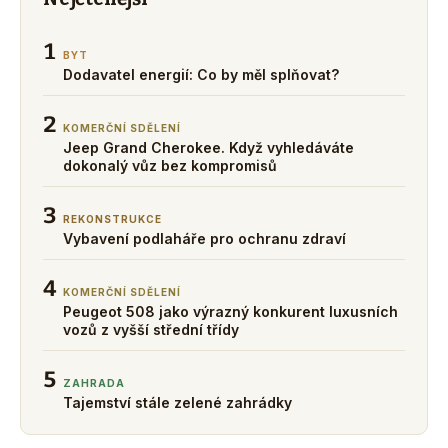
1
BYT
Dodavatel energií: Co by měl splňovat?
2
KOMERČNÍ SDĚLENÍ
Jeep Grand Cherokee. Když vyhledáváte
dokonalý vůz bez kompromisů
3
REKONSTRUKCE
Vybavení podlaháře pro ochranu zdraví
4
KOMERČNÍ SDĚLENÍ
Peugeot 508 jako výrazný konkurent luxusních
vozů z vyšší střední třídy
5
ZAHRADA
Tajemství stále zelené zahrádky