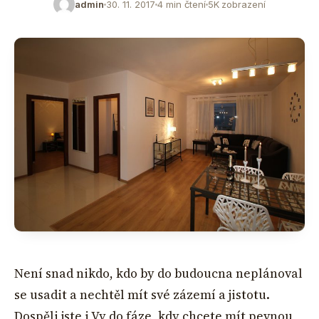
admin
30. 11. 2017
4 min čtení
5K zobrazení
Není snad nikdo, kdo by do budoucna neplánoval
se usadit a nechtěl mít své zázemí a jistotu.
Dospěli jste i Vy do fáze, kdy chcete mít pevnou