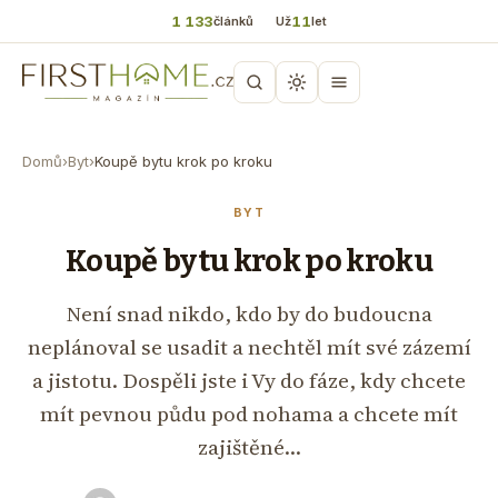
1 133
11
článků
Už
let
Domů
›
Byt
›
Koupě bytu krok po kroku
BYT
Koupě bytu krok po kroku
Není snad nikdo, kdo by do budoucna
neplánoval se usadit a nechtěl mít své zázemí
a jistotu. Dospěli jste i Vy do fáze, kdy chcete
mít pevnou půdu pod nohama a chcete mít
zajištěné…