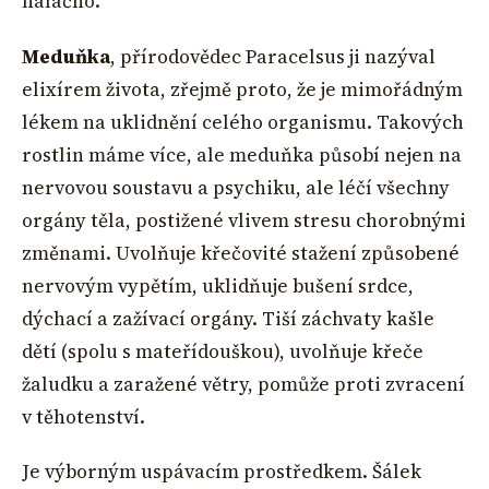
nalačno.
Meduňka
, přírodovědec Paracelsus ji nazýval
elixírem života, zřejmě proto, že je mimořádným
lékem na uklidnění celého organismu. Takových
rostlin máme více, ale meduňka působí nejen na
nervovou soustavu a psychiku, ale léčí všechny
orgány těla, postižené vlivem stresu chorobnými
změnami. Uvolňuje křečovité stažení způsobené
nervovým vypětím, uklidňuje bušení srdce,
dýchací a zažívací orgány. Tiší záchvaty kašle
dětí (spolu s mateřídouškou), uvolňuje křeče
žaludku a zaražené větry, pomůže proti zvracení
v těhotenství.
Je výborným uspávacím prostředkem. Šálek