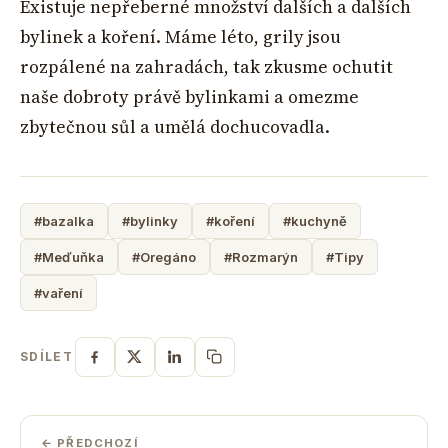
Existuje nepřeberné množství dalších a dalších
bylinek a koření. Máme léto, grily jsou
rozpálené na zahradách, tak zkusme ochutit
naše dobroty právě bylinkami a omezme
zbytečnou sůl a umělá dochucovadla.
#bazalka
#bylinky
#koření
#kuchyně
#Meďuňka
#Oregáno
#Rozmarýn
#Tipy
#vaření
SDÍLET
← PŘEDCHOZÍ