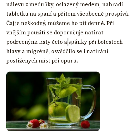
nálevu z meduňky, oslazený medem, nahradí
tabletku na spaní a přitom všeobecně prospívá.
Čaj je neškodný, můžeme ho pít denně. Při
vnějším použití se doporučuje natírat
podrcenými listy čelo a
spánky
při bolestech
hlavy a migréně, osvědčilo se i natírání
postižených míst při oparu.