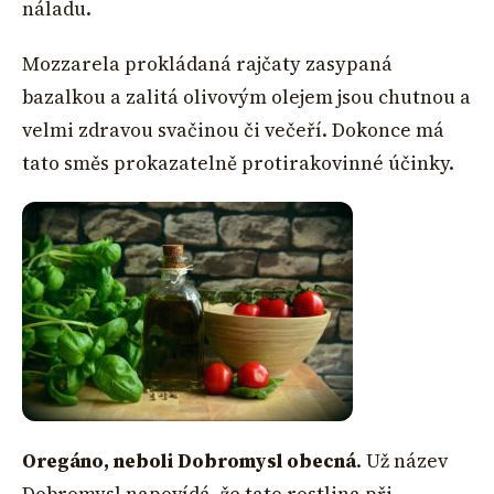
náladu.
Mozzarela prokládaná rajčaty zasypaná
bazalkou a zalitá olivovým olejem jsou chutnou a
velmi zdravou svačinou či večeří. Dokonce má
tato směs prokazatelně protirakovinné účinky.
Oregáno, neboli Dobromysl obecná
. Už název
Dobromysl napovídá, že tato rostlina při