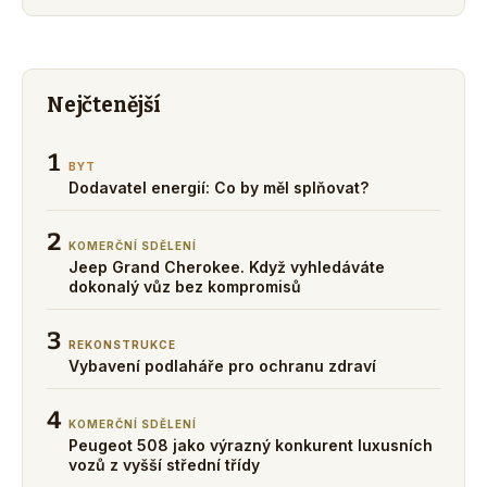
Nejčtenější
1
BYT
Dodavatel energií: Co by měl splňovat?
2
KOMERČNÍ SDĚLENÍ
Jeep Grand Cherokee. Když vyhledáváte
dokonalý vůz bez kompromisů
3
REKONSTRUKCE
Vybavení podlaháře pro ochranu zdraví
4
KOMERČNÍ SDĚLENÍ
Peugeot 508 jako výrazný konkurent luxusních
vozů z vyšší střední třídy