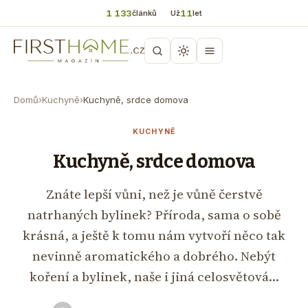
1 133
11
článků
Už
let
Domů
›
Kuchyně
›
Kuchyně, srdce domova
KUCHYNĚ
Kuchyně, srdce domova
Znáte lepší vůni, než je vůně čerstvě
natrhaných bylinek? Příroda, sama o sobě
krásná, a ještě k tomu nám vytvoří něco tak
nevinně aromatického a dobrého. Nebýt
koření a bylinek, naše i jiná celosvětová…