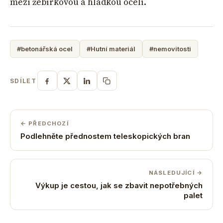
mezi žebírkovou a hladkou ocelí.
#betonářská ocel
#Hutní materiál
#nemovitosti
SDÍLET
← PŘEDCHOZÍ
Podlehněte přednostem teleskopických bran
NÁSLEDUJÍCÍ →
Výkup je cestou, jak se zbavit nepotřebných
palet