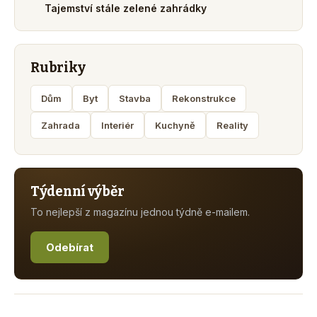
Tajemství stále zelené zahrádky
Rubriky
Dům
Byt
Stavba
Rekonstrukce
Zahrada
Interiér
Kuchyně
Reality
Týdenní výběr
To nejlepší z magazínu jednou týdně e-mailem.
Odebírat