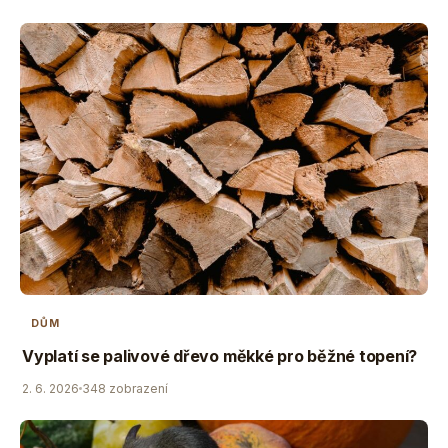
DŮM
Vyplatí se palivové dřevo měkké pro běžné topení?
2. 6. 2026
348 zobrazení