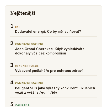
Nejčtenější
1
BYT
Dodavatel energií: Co by měl splňovat?
2
KOMERČNÍ SDĚLENÍ
Jeep Grand Cherokee. Když vyhledáváte
dokonalý vůz bez kompromisů
3
REKONSTRUKCE
Vybavení podlaháře pro ochranu zdraví
4
KOMERČNÍ SDĚLENÍ
Peugeot 508 jako výrazný konkurent luxusních
vozů z vyšší střední třídy
5
ZAHRADA