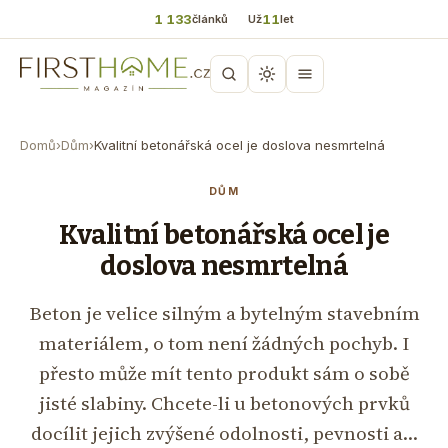
1 133
11
článků
Už
let
Domů
›
Dům
›
Kvalitní betonářská ocel je doslova nesmrtelná
DŮM
Kvalitní betonářská ocel je
doslova nesmrtelná
Beton je velice silným a bytelným stavebním
materiálem, o tom není žádných pochyb. I
přesto může mít tento produkt sám o sobě
jisté slabiny. Chcete-li u betonových prvků
docílit jejich zvýšené odolnosti, pevnosti a…