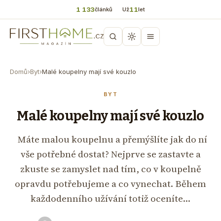
1 133
11
článků
Už
let
Domů
›
Byt
›
Malé koupelny mají své kouzlo
BYT
Malé koupelny mají své kouzlo
Máte malou koupelnu a přemýšlíte jak do ní
vše potřebné dostat? Nejprve se zastavte a
zkuste se zamyslet nad tím, co v koupelně
opravdu potřebujeme a co vynechat. Během
každodenního užívání totiž oceníte…