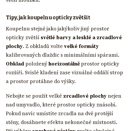
větší hloubku.
Tipy, jak koupelnu opticky zvětši
t
Koupelnu stejně jako jakýkoliv jiný prostor
opticky zvětší
světlé barvy a lesklé a zrcadlové
plochy
. Z obkladů volte
velké formáty
kalibrovaných dlaždic s minimálními spárami.
Obklad
položený
horizontálně
prostor opticky
rozšíří. Svislé kladení zase vizuálně oddálí strop
a prostor protáhne do výšky.
Nebojte se použít velké
zrcadlové plochy
nejen
nad umyvadlo, které prostor opticky znásobí.
Pokud navíc umístíte zrcadla na dvě protější
stěny, dosáhnete efektu nekonečné místnosti.