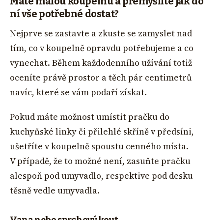
Máte malou koupelnu a přemýšlíte jak do
ní vše potřebné dostat?
Nejprve se zastavte a zkuste se zamyslet nad
tím, co v koupelně opravdu potřebujeme a co
vynechat. Během každodenního užívání totiž
oceníte právě prostor a těch pár centimetrů
navíc, které se vám podaří získat.
Pokud máte možnost umístit pračku do
kuchyňské linky či přilehlé skříně v předsíni,
ušetříte v koupelně spoustu cenného místa.
V případě, že to možné není, zasuňte pračku
alespoň pod umyvadlo, respektive pod desku
těsně vedle umyvadla.