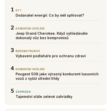
1
BYT
Dodavatel energií: Co by měl splňovat?
2
KOMERČNÍ SDĚLENÍ
Jeep Grand Cherokee. Když vyhledáváte
dokonalý vůz bez kompromisů
3
REKONSTRUKCE
Vybavení podlaháře pro ochranu zdraví
4
KOMERČNÍ SDĚLENÍ
Peugeot 508 jako výrazný konkurent luxusních
vozů z vyšší střední třídy
5
ZAHRADA
Tajemství stále zelené zahrádky