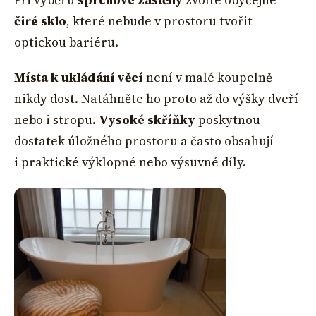
Při výběru
sprchové zástěny
zvolte obyčejné
čiré sklo
, které nebude v prostoru tvořit
optickou bariéru.
Místa k ukládání věcí
není v malé koupelně
nikdy dost. Natáhněte ho proto až do výšky dveří
nebo i stropu.
Vysoké skříňky
poskytnou
dostatek úložného prostoru a často obsahují
i praktické výklopné nebo výsuvné díly.