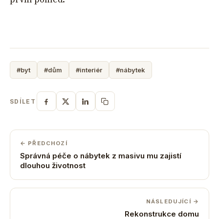
#byt
#dům
#interiér
#nábytek
SDÍLET
← PŘEDCHOZÍ
Správná péče o nábytek z masivu mu zajistí
dlouhou životnost
NÁSLEDUJÍCÍ →
Rekonstrukce domu