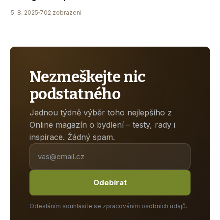
5. 8. 2025
702 zobrazení
Nezmeškejte nic
podstatného
Jednou týdně výběr toho nejlepšího z
Online magazín o bydlení – testy, rady i
inspirace. Žádný spam.
Odebírat
Odesláním souhlasíte se zpracováním osobních údajů.