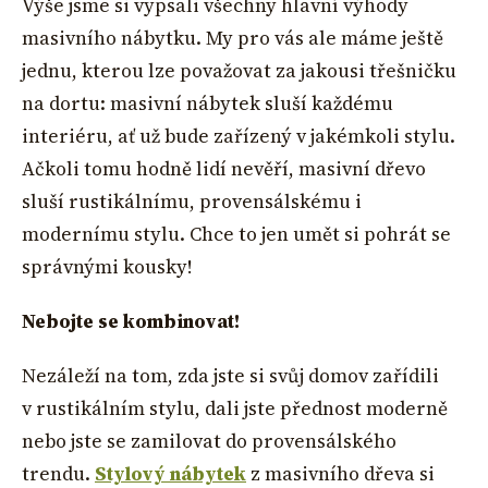
Výše jsme si vypsali všechny hlavní výhody
masivního nábytku. My pro vás ale máme ještě
jednu, kterou lze považovat za jakousi třešničku
na dortu: masivní nábytek sluší každému
interiéru, ať už bude zařízený v jakémkoli stylu.
Ačkoli tomu hodně lidí nevěří, masivní dřevo
sluší rustikálnímu, provensálskému i
modernímu stylu. Chce to jen umět si pohrát se
správnými kousky!
Nebojte se kombinovat!
Nezáleží na tom, zda jste si svůj domov zařídili
v rustikálním stylu, dali jste přednost moderně
nebo jste se zamilovat do provensálského
trendu.
Stylový nábytek
z masivního dřeva si