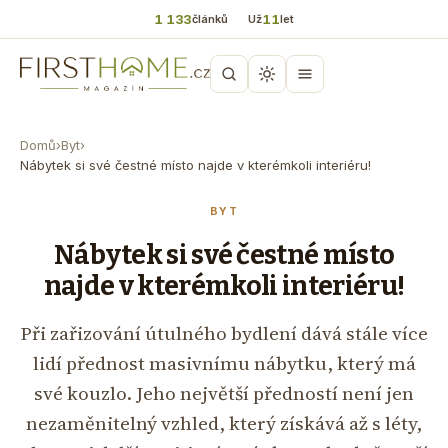
1 133
11
článků
Už
let
Domů
›
Byt
›
Nábytek si své čestné místo najde v kterémkoli interiéru!
BYT
Nábytek si své čestné místo
najde v kterémkoli interiéru!
Při zařizování útulného bydlení dává stále více
lidí přednost masivnímu nábytku, který má
své kouzlo. Jeho největší předností není jen
nezaměnitelný vzhled, který získává až s léty,