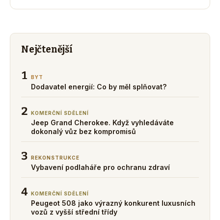
Nejčtenější
1
BYT
Dodavatel energií: Co by měl splňovat?
2
KOMERČNÍ SDĚLENÍ
Jeep Grand Cherokee. Když vyhledáváte
dokonalý vůz bez kompromisů
3
REKONSTRUKCE
Vybavení podlaháře pro ochranu zdraví
4
KOMERČNÍ SDĚLENÍ
Peugeot 508 jako výrazný konkurent luxusních
vozů z vyšší střední třídy