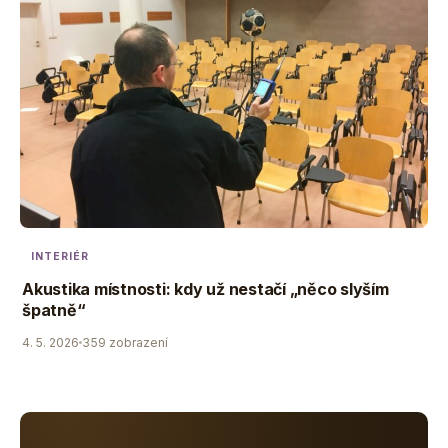
INTERIÉR
Akustika místnosti: kdy už nestačí „něco slyším
špatně“
4. 5. 2026
359 zobrazení