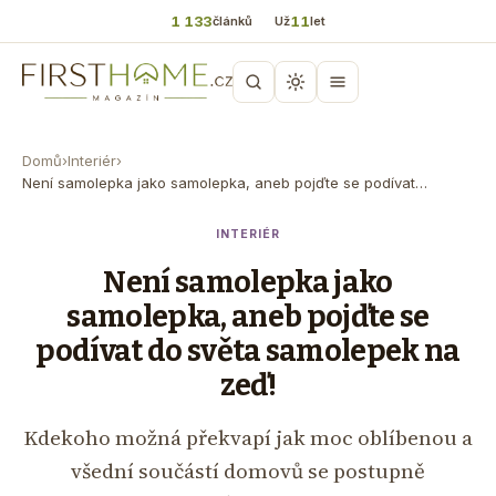
1 133
11
článků
Už
let
Domů
›
Interiér
›
Není samolepka jako samolepka, aneb pojďte se podívat…
INTERIÉR
Není samolepka jako
samolepka, aneb pojďte se
podívat do světa samolepek na
zeď!
Kdekoho možná překvapí jak moc oblíbenou a
všední součástí domovů se postupně