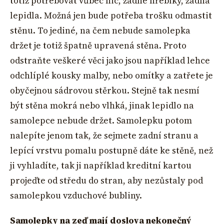
totiž potřebovat vůbec nic, žádné hřebíky, žádná
lepidla. Možná jen bude potřeba trošku odmastit
stěnu. To jediné, na čem nebude samolepka
držet je totiž špatně upravená stěna. Proto
odstraňte veškeré věci jako jsou například lehce
odchlíplé kousky malby, nebo omítky a zatřete je
obyčejnou sádrovou stěrkou. Stejně tak nesmí
být stěna mokrá nebo vlhká, jinak lepidlo na
samolepce nebude držet. Samolepku potom
nalepíte jenom tak, že sejmete zadní stranu a
lepící vrstvu pomalu postupně dáte ke stěně, než
ji vyhladíte, tak ji například kreditní kartou
projeďte od středu do stran, aby nezůstaly pod
samolepkou vzduchové bubliny.
Samolepky na zeď mají doslova nekonečný