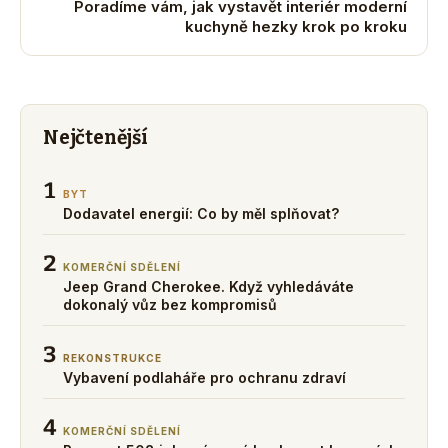
Poradíme vám, jak vystavět interiér moderní
kuchyně hezky krok po kroku
Nejčtenější
1
BYT
Dodavatel energií: Co by měl splňovat?
2
KOMERČNÍ SDĚLENÍ
Jeep Grand Cherokee. Když vyhledáváte
dokonalý vůz bez kompromisů
3
REKONSTRUKCE
Vybavení podlaháře pro ochranu zdraví
4
KOMERČNÍ SDĚLENÍ