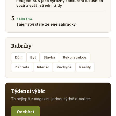
Peugeot 508 jako výrazný konkurent luxusních
vozů z vyšší střední třídy
5
ZAHRADA
Tajemství stále zelené zahrádky
Rubriky
Dům
Byt
Stavba
Rekonstrukce
Zahrada
Interiér
Kuchyně
Reality
Týdenní výběr
To nejlepší z magazínu jednou týdně e-mailem.
Odebírat