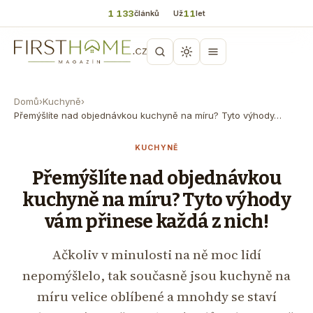
1 133
11
článků
Už
let
Domů
›
Kuchyně
›
Přemýšlíte nad objednávkou kuchyně na míru? Tyto výhody…
KUCHYNĚ
Přemýšlíte nad objednávkou
kuchyně na míru? Tyto výhody
vám přinese každá z nich!
Ačkoliv v minulosti na ně moc lidí
nepomýšlelo, tak současně jsou kuchyně na
míru velice oblíbené a mnohdy se staví