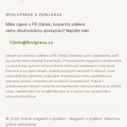
SPOLUPRÁCE & PUBLIKACE
Máte zájem o PR článek, komerční sdělení
nebo dlouhodobou spolupráci? Napište nám.
info@firstpress.cz
Obsah komerčních sdělení a PR článků dodávají sami zadavatelé, kteří
jej zasílají nebo vkládají k publikaci. Provozovatel magazínu neodpovídá
za správnost, úplnost ani pravdivost informací uvedených v takových
článcích a za jejich obsah, včetně použitých obrázků a odkazů, nese
odpovědnost výhradně zadavatel. Publikované texty nepředstavují
odborné, právní, zdravotní ani investiční poradenství. Pokud v
publikovaném obsahu narazíte na nepřesnost nebo porušení práv třetích
osob, napište nám na info@firstpress.cz a obsah bez zbytečného
odkladu prověříme.
©
2026
Online magazín o bydlení – Magazín o bydlení. Všechna
práva vyhrazena.