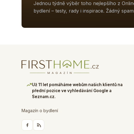
Jednou týdně výběr toho nejlepšího z Onli
bydlení – testy, rady i inspirace. Žádný spam
Už 11 let pomáháme webům našich klientů na
přední pozice ve vyhledávání Google a
Seznam.cz.
Magazín o bydlení