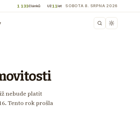
1 133
11
SOBOTA 8. SRPNA 2026
článků
Už
let
y
movitosti
iž nebude platit
16. Tento rok prošla