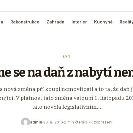
ba
Rekonstrukce
Zahrada
Interiér
Kuchyně
Realit
BYT
e se na daň z nabytí ne
s nová změna při koupi nemovitosti a to ta, že daň j
pující. V platnost tato změna vstoupí 1. listopadu 20
tato novela legislativním…
admin
30. 8. 2016
2 min čtení
3.7K zobrazení