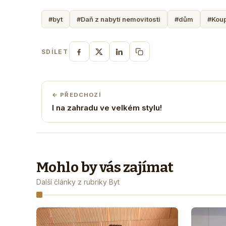
#byt
#Daň z nabytí nemovitosti
#dům
#Kou
SDÍLET
← PŘEDCHOZÍ
I na zahradu ve velkém stylu!
Mohlo by vás zajímat
Další články z rubriky Byt