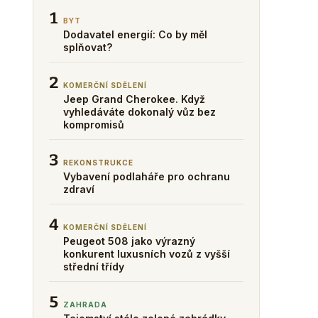
1
BYT
Dodavatel energií: Co by měl
splňovat?
2
KOMERČNÍ SDĚLENÍ
Jeep Grand Cherokee. Když
vyhledáváte dokonalý vůz bez
kompromisů
3
REKONSTRUKCE
Vybavení podlaháře pro ochranu
zdraví
4
KOMERČNÍ SDĚLENÍ
Peugeot 508 jako výrazný
konkurent luxusních vozů z vyšší
střední třídy
5
ZAHRADA