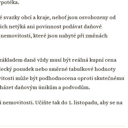
ypotéka.
é svazky obcí a kraje, neboť jsou osvobozeny od
jich netýká ani povinnost podávat daňové
 nemovitosti, které jsou nabyté při změnách
e základem daně vždy musí být reálná kupní cena
alecký posudek nebo směrné tabulkové hodnoty
vitosti může být podhodnocena oproti skutečnému
cházet daňovým únikům a podvodům.
 nemovitosti. Učiňte tak do 1. listopadu, aby se na