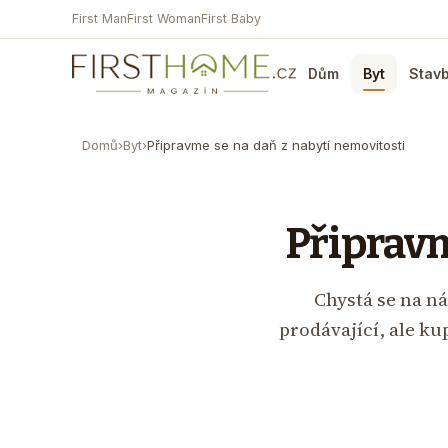
First Man
First Woman
First Baby
Dům
Byt
Stav
Domů
›
Byt
›
Připravme se na daň z nabytí nemovitosti
Připravm
Chystá se na ná
prodávající, ale ku