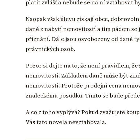
platit zvlášť a nebude se na ní vztahovat h
Naopak však úlevu získají obce, dobrovoln
daně z nabytí nemovitostí a tím pádem se 
přiznání. Dále jsou osvobozeny od daně ty
právnických osob.
Pozor si dejte na to, že není pravidlem, ž
nemovitosti. Základem daně může být zn
nemovitosti. Protože prodejní cena nemo
znaleckému posudku. Tímto se bude před
A co z toho vyplývá? Pokud zvažujete koupi
Vás tato novela nevztahovala.