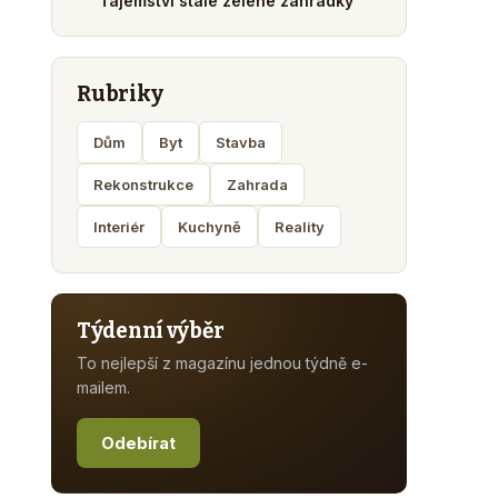
Tajemství stále zelené zahrádky
Rubriky
Dům
Byt
Stavba
Rekonstrukce
Zahrada
Interiér
Kuchyně
Reality
Týdenní výběr
To nejlepší z magazínu jednou týdně e-
mailem.
Odebírat