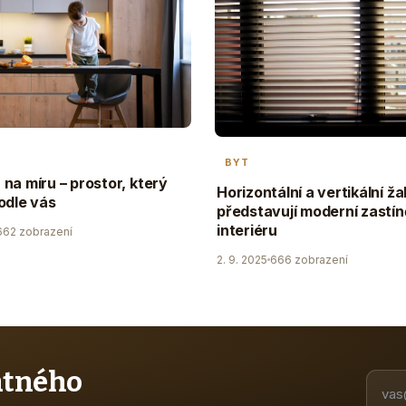
BYT
na míru – prostor, který
Horizontální a vertikální ža
odle vás
představují moderní zastín
interiéru
662 zobrazení
2. 9. 2025
666 zobrazení
atného