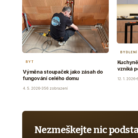
BYDLENÍ
Kuchyně 
BYT
vzniká p
Výměna stoupaček jako zásah do
fungování celého domu
12. 1. 2026
4. 5. 2026
356 zobrazení
Nezmeškejte nic podst