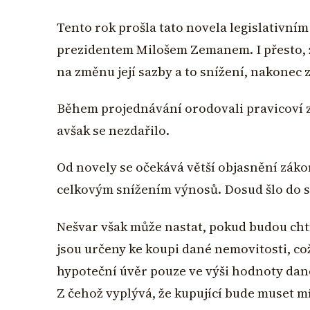
Tento rok prošla tato novela legislativn
prezidentem Milošem Zemanem. I přesto, 
na změnu její sazby a to snížení, nakonec 
Během projednávání orodovali pravicoví z
avšak se nezdařilo.
Od novely se očekává větší objasnění záko
celkovým snížením výnosů. Dosud šlo do st
Nešvar však může nastat, pokud budou chtí
jsou určeny ke koupi dané nemovitosti, c
hypoteční úvěr pouze ve výši hodnoty dané
Z čehož vyplývá, že kupující bude muset m