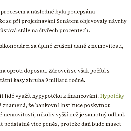
ím procesem a následně byla podepsána
že se při projednávání Senátem objevovaly návrhy
zůstává stále na čtyřech procentech.
ákonodárci za úplné zrušení daně z nemovitosti,
na oproti doposud. Zároveň se však počítá s
átní kasy zhruba 9 miliard ročně.
t lidé využít hypypotéku k financování.
Hypotéky
ož znamená, že bankovní instituce poskytnou
 nemovitosti, nikoliv vyšší než je samotný odhad.
ít podstatně více peněz, protože daň bude muset