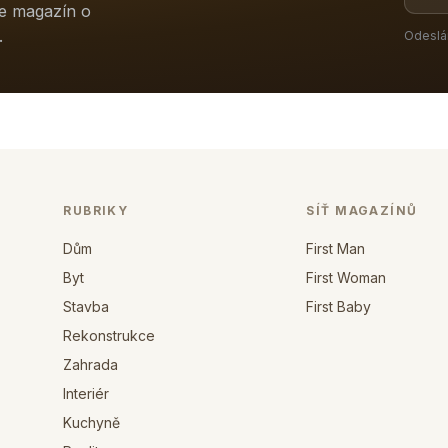
ne magazín o
.
Odeslá
RUBRIKY
SÍŤ MAGAZÍNŮ
Dům
First Man
Byt
First Woman
Stavba
First Baby
Rekonstrukce
Zahrada
Interiér
Kuchyně