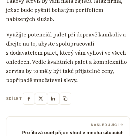
Takový servis by vám měla zajistit tatáž firma,
jež se bude pyšnit bohatým portfoliem
nabízených služeb.
Využijte potenciál palet při dopravě kamkoliv a
dbejte na to, abyste spolupracovali
s dodavatelem palet, který vám vyhoví ve všech
ohledech. Vedle kvalitních palet a komplexního
servisu by to měly být také přijatelné ceny,
popřípadě množstevní slevy.
SDÍLET
NÁSLEDUJÍCÍ →
Profilová ocel přijde vhod v mnoha situacích