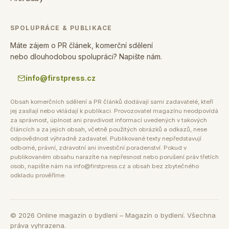
SPOLUPRÁCE & PUBLIKACE
Máte zájem o PR článek, komerční sdělení
nebo dlouhodobou spolupráci? Napište nám.
info@firstpress.cz
Obsah komerčních sdělení a PR článků dodávají sami zadavatelé, kteří
jej zasílají nebo vkládají k publikaci. Provozovatel magazínu neodpovídá
za správnost, úplnost ani pravdivost informací uvedených v takových
článcích a za jejich obsah, včetně použitých obrázků a odkazů, nese
odpovědnost výhradně zadavatel. Publikované texty nepředstavují
odborné, právní, zdravotní ani investiční poradenství. Pokud v
publikovaném obsahu narazíte na nepřesnost nebo porušení práv třetích
osob, napište nám na info@firstpress.cz a obsah bez zbytečného
odkladu prověříme.
©
2026
Online magazín o bydlení – Magazín o bydlení. Všechna
práva vyhrazena.