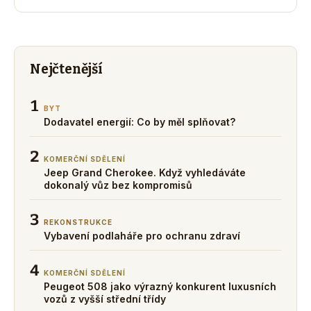
Nejčtenější
1
BYT
Dodavatel energií: Co by měl splňovat?
2
KOMERČNÍ SDĚLENÍ
Jeep Grand Cherokee. Když vyhledáváte
dokonalý vůz bez kompromisů
3
REKONSTRUKCE
Vybavení podlaháře pro ochranu zdraví
4
KOMERČNÍ SDĚLENÍ
Peugeot 508 jako výrazný konkurent luxusních
vozů z vyšší střední třídy