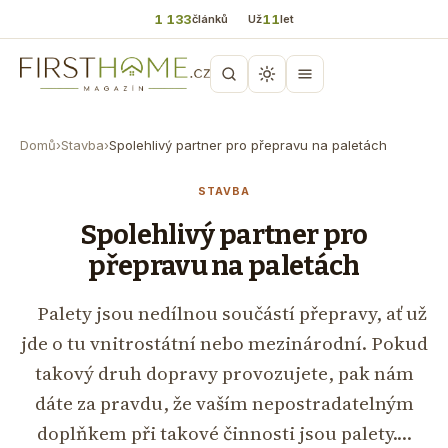
1 133
11
článků
Už
let
Domů
›
Stavba
›
Spolehlivý partner pro přepravu na paletách
STAVBA
Spolehlivý partner pro
přepravu na paletách
Palety jsou nedílnou součástí přepravy, ať už
jde o tu vnitrostátní nebo mezinárodní. Pokud
takový druh dopravy provozujete, pak nám
dáte za pravdu, že vaším nepostradatelným
doplňkem při takové činnosti jsou palety.…