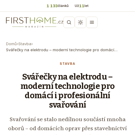
1 133
11
článků
Už
let
Domů
›
Stavba
›
Svářečky na elektrodu – moderní technologie pro domácí…
STAVBA
Svářečky na elektrodu –
moderní technologie pro
domácí i profesionální
svařování
Svařování se stalo nedílnou součástí mnoha
oborů – od domácích oprav přes stavebnictví