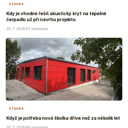
STAVBA
Kdy je vhodné řešit akustický kryt na tepelné
čerpadlo už při návrhu projektu
30. 7. 2026
57 zobrazení
STAVBA
Když je potřeba nová školka dříve než za několik let
30. 7. 2026
66 zobrazení