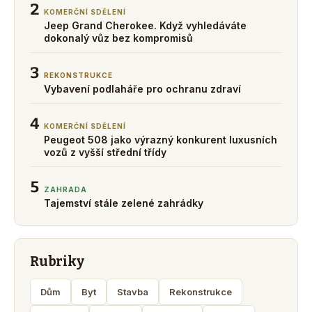
2
KOMERČNÍ SDĚLENÍ
Jeep Grand Cherokee. Když vyhledáváte
dokonalý vůz bez kompromisů
3
REKONSTRUKCE
Vybavení podlaháře pro ochranu zdraví
4
KOMERČNÍ SDĚLENÍ
Peugeot 508 jako výrazný konkurent luxusních
vozů z vyšší střední třídy
5
ZAHRADA
Tajemství stále zelené zahrádky
Rubriky
Dům
Byt
Stavba
Rekonstrukce