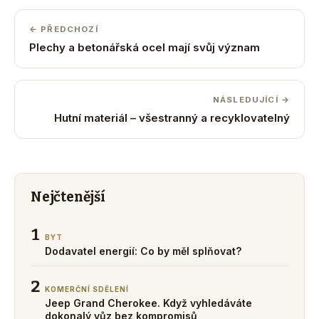
← PŘEDCHOZÍ
Plechy a betonářská ocel mají svůj význam
NÁSLEDUJÍCÍ →
Hutní materiál – všestranný a recyklovatelný
Nejčtenější
1
BYT
Dodavatel energií: Co by měl splňovat?
2
KOMERČNÍ SDĚLENÍ
Jeep Grand Cherokee. Když vyhledáváte
dokonalý vůz bez kompromisů