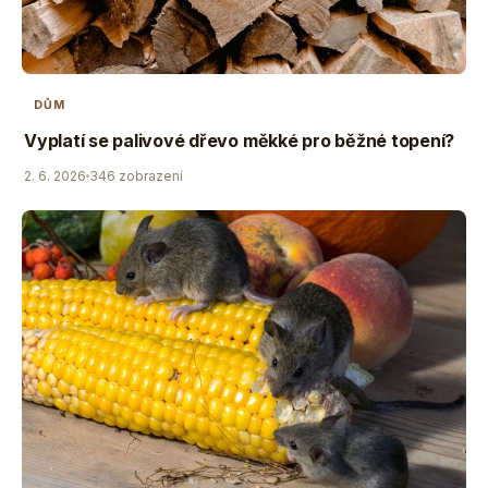
DŮM
Vyplatí se palivové dřevo měkké pro běžné topení?
2. 6. 2026
346 zobrazení