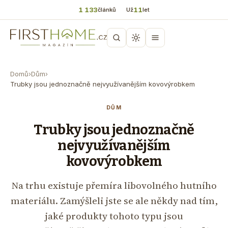
1 133
11
článků
Už
let
Domů
›
Dům
›
Trubky jsou jednoznačně nejvyužívanějším kovovýrobkem
DŮM
Trubky jsou jednoznačně
nejvyužívanějším
kovovýrobkem
Na trhu existuje přemíra libovolného hutního
materiálu. Zamýšleli jste se ale někdy nad tím,
jaké produkty tohoto typu jsou