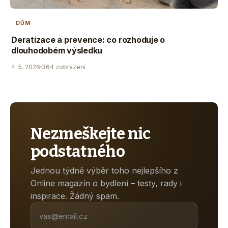
DŮM
Deratizace a prevence: co rozhoduje o
dlouhodobém výsledku
4. 5. 2026
364 zobrazení
Nezmeškejte nic
podstatného
Jednou týdně výběr toho nejlepšího z
Online magazín o bydlení – testy, rady i
inspirace. Žádný spam.