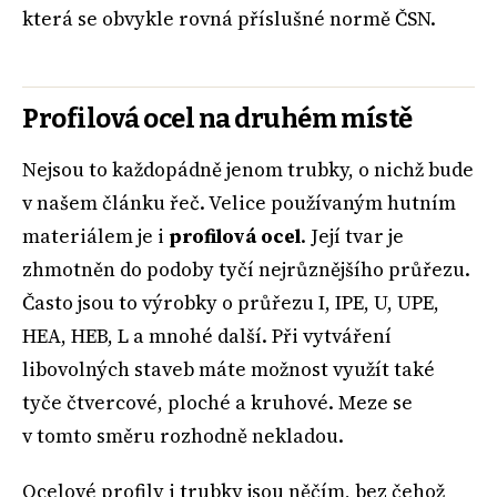
která se obvykle rovná příslušné normě ČSN.
Profilová ocel na druhém místě
Nejsou to každopádně jenom trubky, o nichž bude
v našem článku řeč. Velice používaným hutním
materiálem je i
profilová ocel
. Její tvar je
zhmotněn do podoby tyčí nejrůznějšího průřezu.
Často jsou to výrobky o průřezu I, IPE, U, UPE,
HEA, HEB, L a mnohé další. Při vytváření
libovolných staveb máte možnost využít také
tyče čtvercové, ploché a kruhové. Meze se
v tomto směru rozhodně nekladou.
Ocelové profily i trubky jsou něčím, bez čehož