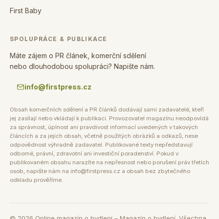
First Baby
SPOLUPRÁCE & PUBLIKACE
Máte zájem o PR článek, komerční sdělení
nebo dlouhodobou spolupráci? Napište nám.
info@firstpress.cz
Obsah komerčních sdělení a PR článků dodávají sami zadavatelé, kteří
jej zasílají nebo vkládají k publikaci. Provozovatel magazínu neodpovídá
za správnost, úplnost ani pravdivost informací uvedených v takových
článcích a za jejich obsah, včetně použitých obrázků a odkazů, nese
odpovědnost výhradně zadavatel. Publikované texty nepředstavují
odborné, právní, zdravotní ani investiční poradenství. Pokud v
publikovaném obsahu narazíte na nepřesnost nebo porušení práv třetích
osob, napište nám na info@firstpress.cz a obsah bez zbytečného
odkladu prověříme.
©
2026
Online magazín o bydlení – Magazín o bydlení. Všechna