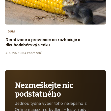
DŮM
Deratizace a prevence: co rozhoduje o
dlouhodobém výsledku
4. 5. 2026
364 zobrazení
Nezmeškejte nic
podstatného
Jednou týdně výběr toho nejlepšího z
Online magazín o bydlení – testy, rady i