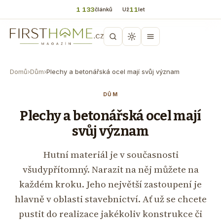
1 133
11
článků
Už
let
Domů
›
Dům
›
Plechy a betonářská ocel mají svůj význam
DŮM
Plechy a betonářská ocel mají
svůj význam
Hutní materiál je v současnosti
všudypřítomný. Narazit na něj můžete na
každém kroku. Jeho největší zastoupení je
hlavně v oblasti stavebnictví. Ať už se chcete
pustit do realizace jakékoliv konstrukce či