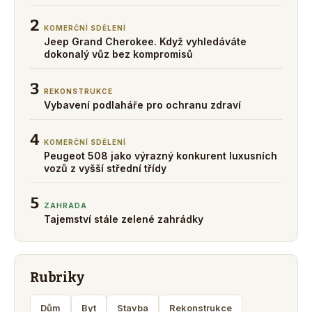
2
KOMERČNÍ SDĚLENÍ
Jeep Grand Cherokee. Když vyhledáváte
dokonalý vůz bez kompromisů
3
REKONSTRUKCE
Vybavení podlaháře pro ochranu zdraví
4
KOMERČNÍ SDĚLENÍ
Peugeot 508 jako výrazný konkurent luxusních
vozů z vyšší střední třídy
5
ZAHRADA
Tajemství stále zelené zahrádky
Rubriky
Dům
Byt
Stavba
Rekonstrukce