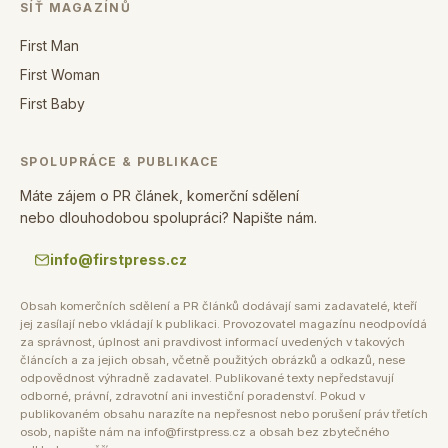
SÍŤ MAGAZÍNŮ
First Man
First Woman
First Baby
SPOLUPRÁCE & PUBLIKACE
Máte zájem o PR článek, komerční sdělení
nebo dlouhodobou spolupráci? Napište nám.
info@firstpress.cz
Obsah komerčních sdělení a PR článků dodávají sami zadavatelé, kteří
jej zasílají nebo vkládají k publikaci. Provozovatel magazínu neodpovídá
za správnost, úplnost ani pravdivost informací uvedených v takových
článcích a za jejich obsah, včetně použitých obrázků a odkazů, nese
odpovědnost výhradně zadavatel. Publikované texty nepředstavují
odborné, právní, zdravotní ani investiční poradenství. Pokud v
publikovaném obsahu narazíte na nepřesnost nebo porušení práv třetích
osob, napište nám na info@firstpress.cz a obsah bez zbytečného