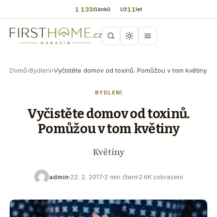
1 133
11
článků
Už
let
Domů
›
Bydlení
›
Vyčistěte domov od toxinů. Pomůžou v tom květiny
BYDLENÍ
Vyčistěte domov od toxinů.
Pomůžou v tom květiny
Květiny
admin
22. 2. 2017
2 min čtení
2.6K zobrazení