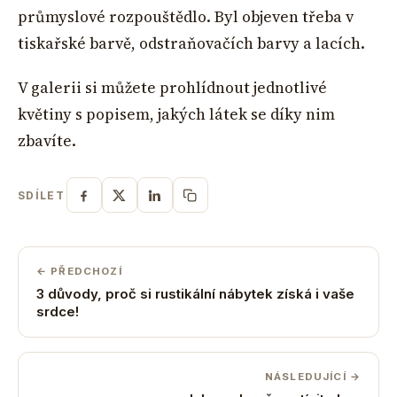
průmyslové rozpouštědlo. Byl objeven třeba v
tiskařské barvě, odstraňovačích barvy a lacích.
V galerii si můžete prohlídnout jednotlivé
květiny s popisem, jakých látek se díky nim
zbavíte.
SDÍLET
← PŘEDCHOZÍ
3 důvody, proč si rustikální nábytek získá i vaše
srdce!
NÁSLEDUJÍCÍ →