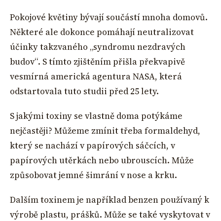
Pokojové květiny bývají součástí mnoha domovů.
Některé ale dokonce pomáhají neutralizovat
účinky takzvaného „syndromu nezdravých
budov“. S tímto zjištěním přišla překvapivě
vesmírná americká agentura NASA, která
odstartovala tuto studii před 25 lety.
S jakými toxiny se vlastně doma potýkáme
nejčastěji? Můžeme zmínit třeba formaldehyd,
který se nachází v papírových sáčcích, v
papírových utěrkách nebo ubrouscích. Může
způsobovat jemné šimrání v nose a krku.
Dalším toxinem je například benzen používaný k
výrobě plastu, prášků. Může se také vyskytovat v