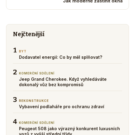
Jak moderně zastínit okna
Nejčtenější
1
BYT
Dodavatel energií: Co by měl splňovat?
2
KOMERČNÍ SDĚLENÍ
Jeep Grand Cherokee. Když vyhledáváte
dokonalý vůz bez kompromisů
3
REKONSTRUKCE
Vybavení podlaháře pro ochranu zdraví
4
KOMERČNÍ SDĚLENÍ
Peugeot 508 jako výrazný konkurent luxusních
vozů z vyšší střední třídy