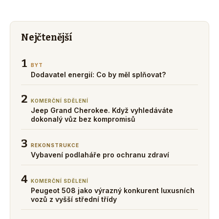
Nejčtenější
1
BYT
Dodavatel energií: Co by měl splňovat?
2
KOMERČNÍ SDĚLENÍ
Jeep Grand Cherokee. Když vyhledáváte
dokonalý vůz bez kompromisů
3
REKONSTRUKCE
Vybavení podlaháře pro ochranu zdraví
4
KOMERČNÍ SDĚLENÍ
Peugeot 508 jako výrazný konkurent luxusních
vozů z vyšší střední třídy