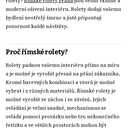
rolety?
Římské rolety Praha
jsou velmi vkusné a
moderní oživení interiéru. Rolety dodají vašemu
bydlení neotřelý šmrnc a jistě připoutají
pozornost každé návštěvy.
Proč římské rolety?
Rolety padnou vašemu interiéru přímo na míru
a je možné je vyrobit přesně na přání zákazníka.
Kromě barevných kombinací a vzorů je možné
vybrat i z různých materiálů. Římské rolety je
možné vyrobit ze záclon i ze závěsů. Jejich
ovládání je velmi snadné, mechanismus se
ovládá pomocí provázku nebo tzv. nekonečného
řetízku a ve větších prostorách mohou být