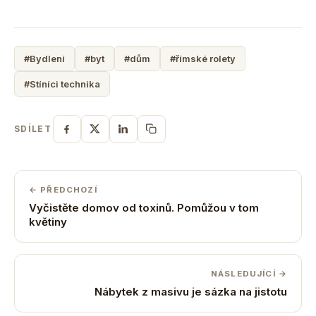
#Bydlení
#byt
#dům
#římské rolety
#Stíníci technika
SDÍLET
← PŘEDCHOZÍ
Vyčistěte domov od toxinů. Pomůžou v tom
květiny
NÁSLEDUJÍCÍ →
Nábytek z masivu je sázka na jistotu