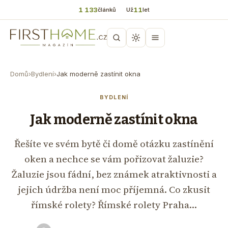
1 133
11
článků
Už
let
Domů
›
Bydlení
›
Jak moderně zastínit okna
BYDLENÍ
Jak moderně zastínit okna
Řešíte ve svém bytě či domě otázku zastínění
oken a nechce se vám pořizovat žaluzie?
Žaluzie jsou fádní, bez známek atraktivnosti a
jejich údržba není moc příjemná. Co zkusit
římské rolety? Římské rolety Praha…