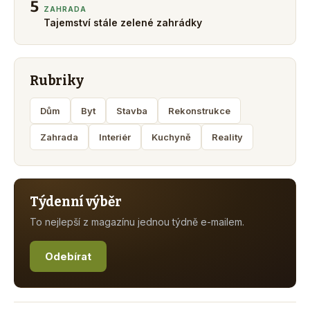
5
ZAHRADA
Tajemství stále zelené zahrádky
Rubriky
Dům
Byt
Stavba
Rekonstrukce
Zahrada
Interiér
Kuchyně
Reality
Týdenní výběr
To nejlepší z magazínu jednou týdně e-mailem.
Odebírat