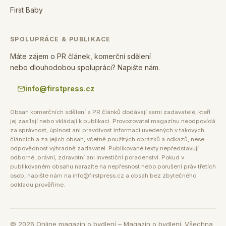
First Baby
SPOLUPRÁCE & PUBLIKACE
Máte zájem o PR článek, komerční sdělení
nebo dlouhodobou spolupráci? Napište nám.
info@firstpress.cz
Obsah komerčních sdělení a PR článků dodávají sami zadavatelé, kteří
jej zasílají nebo vkládají k publikaci. Provozovatel magazínu neodpovídá
za správnost, úplnost ani pravdivost informací uvedených v takových
článcích a za jejich obsah, včetně použitých obrázků a odkazů, nese
odpovědnost výhradně zadavatel. Publikované texty nepředstavují
odborné, právní, zdravotní ani investiční poradenství. Pokud v
publikovaném obsahu narazíte na nepřesnost nebo porušení práv třetích
osob, napište nám na info@firstpress.cz a obsah bez zbytečného
odkladu prověříme.
©
2026
Online magazín o bydlení – Magazín o bydlení. Všechna