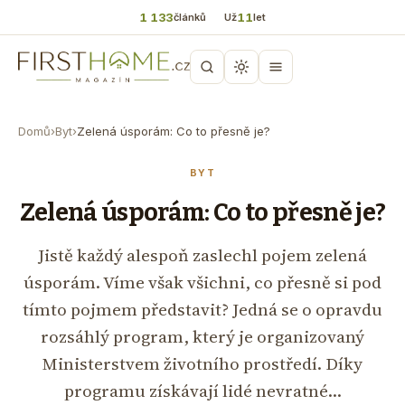
1 133
11
článků
Už
let
Domů
›
Byt
›
Zelená úsporám: Co to přesně je?
BYT
Zelená úsporám: Co to přesně je?
Jistě každý alespoň zaslechl pojem zelená
úsporám. Víme však všichni, co přesně si pod
tímto pojmem představit? Jedná se o opravdu
rozsáhlý program, který je organizovaný
Ministerstvem životního prostředí. Díky
programu získávají lidé nevratné…