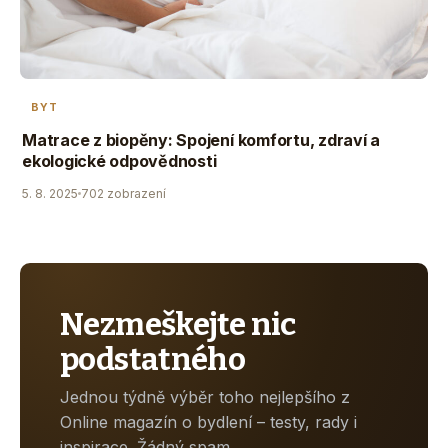
BYT
Matrace z biopěny: Spojení komfortu, zdraví a
ekologické odpovědnosti
5. 8. 2025
702 zobrazení
Nezmeškejte nic
podstatného
Jednou týdně výběr toho nejlepšího z
Online magazín o bydlení – testy, rady i
inspirace. Žádný spam.