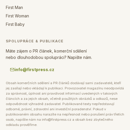
First Man
First Woman
First Baby
SPOLUPRÁCE & PUBLIKACE
Máte zájem o PR článek, komerční sdělení
nebo dlouhodobou spolupráci? Napište nám.
info@firstpress.cz
Obsah komerčních sdělení a PR článků dodávají sami zadavatelé, kteří
jej zasílají nebo vkládají k publikaci. Provozovatel magazínu neodpovídá
za správnost, úplnost ani pravdivost informací uvedených v takových
článcích a za jejich obsah, včetně použitých obrázků a odkazů, nese
odpovědnost výhradně zadavatel. Publikované texty nepředstavují
odborné, právní, zdravotní ani investiční poradenství. Pokud v
publikovaném obsahu narazíte na nepřesnost nebo porušení práv třetích
osob, napište nám na info@firstpress.cz a obsah bez zbytečného
odkladu prověříme.