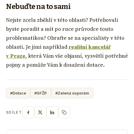
Nebuďte na to sami
Nejste zcela zběhlí v této oblasti? Potřebovali
byste poradit a mít po ruce průvodce touto
problematikou? Obraťte se na specialisty v této
oblasti. Je jimi například
realitní kancelář
v Praze
, která Vám vše objasní, vysvětlí potřebné
pojmy a pomůže Vám k dosažení dotace.
#Dotace
#SFŽP
#Zelená úsporám
SDÍLET