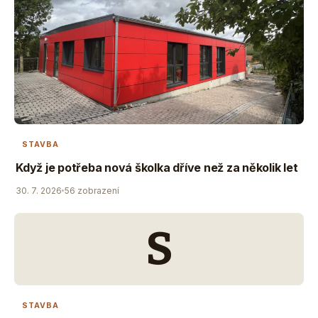
STAVBA
Když je potřeba nová školka dříve než za několik let
30. 7. 2026
56 zobrazení
S
STAVBA