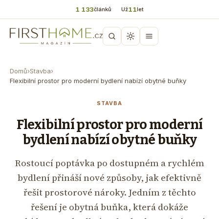
1 133
11
článků
Už
let
Domů
›
Stavba
›
Flexibilní prostor pro moderní bydlení nabízí obytné buňky
STAVBA
Flexibilní prostor pro moderní
bydlení nabízí obytné buňky
Rostoucí poptávka po dostupném a rychlém
bydlení přináší nové způsoby, jak efektivně
řešit prostorové nároky. Jedním z těchto
řešení je obytná buňka, která dokáže