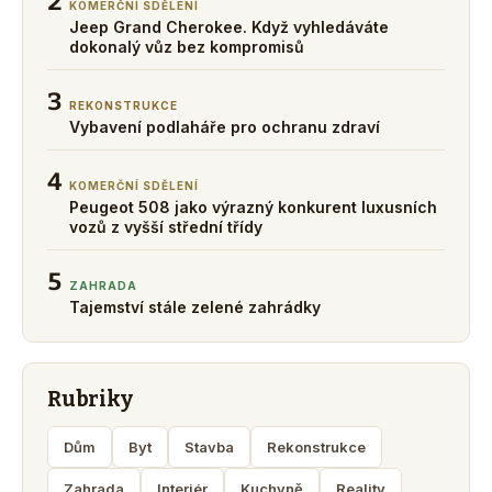
2
KOMERČNÍ SDĚLENÍ
Jeep Grand Cherokee. Když vyhledáváte
dokonalý vůz bez kompromisů
3
REKONSTRUKCE
Vybavení podlaháře pro ochranu zdraví
4
KOMERČNÍ SDĚLENÍ
Peugeot 508 jako výrazný konkurent luxusních
vozů z vyšší střední třídy
5
ZAHRADA
Tajemství stále zelené zahrádky
Rubriky
Dům
Byt
Stavba
Rekonstrukce
Zahrada
Interiér
Kuchyně
Reality