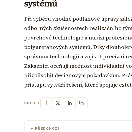
systémů
Při výběru vhodné podlahové úpravy záleží
odborných zkušenostech realizačního týmu
povrchové technologie a nabízí profesion
polyuretanových systémů. Díky dlouholeté
správnou technologii a zajistit precizní r
Zákazníci oceňují možnost individuální vo
přizpůsobit designovým požadavkům. Prá
přístupu vytváří řešení, které spojuje est
SDÍLET
← PŘEDCHOZÍ