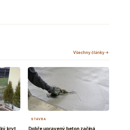
Všechny články
STAVBA
cký kryt
Dobře upravený beton začíná