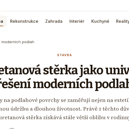
ba
Rekonstrukce
Zahrada
Interiér
Kuchyně
Realit
ní moderních podlah
STAVBA
etanová stěrka jako univ
řešení moderních podla
 na podlahové povrchy se zaměřují nejen na estetik
nou údržbu a dlouhou životnost. Právě z těchto dů
uretanová stěrka získává stále větší oblibu v rodin