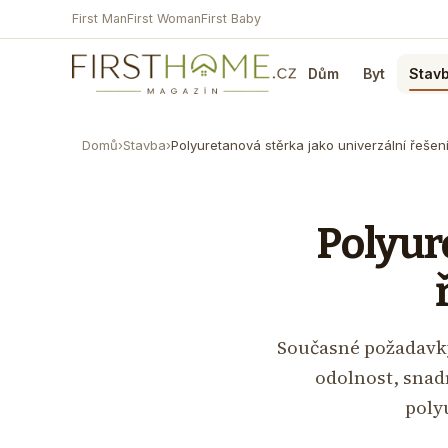
First Man
First Woman
First Baby
Dům
Byt
Stav
Domů
›
Stavba
›
Polyuretanová stěrka jako univerzální řeše
Polyur
Současné požadavky
odolnost, snad
poly