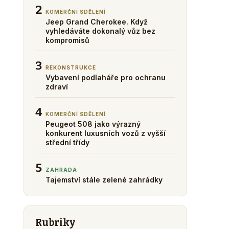
2
KOMERČNÍ SDĚLENÍ
Jeep Grand Cherokee. Když
vyhledáváte dokonalý vůz bez
kompromisů
3
REKONSTRUKCE
Vybavení podlaháře pro ochranu
zdraví
4
KOMERČNÍ SDĚLENÍ
Peugeot 508 jako výrazný
konkurent luxusních vozů z vyšší
střední třídy
5
ZAHRADA
Tajemství stále zelené zahrádky
Rubriky