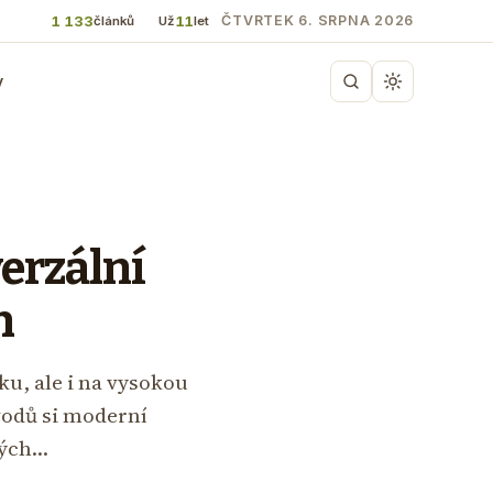
1 133
11
ČTVRTEK 6. SRPNA 2026
článků
Už
let
y
erzální
h
u, ale i na vysokou
vodů si moderní
ných…