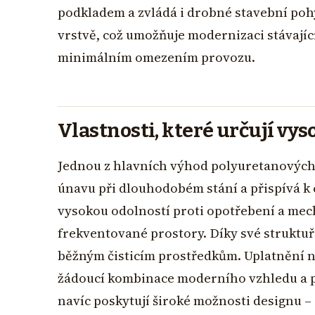
podkladem a zvládá i drobné stavební pohy
vrstvě, což umožňuje modernizaci stávajíc
minimálním omezením provozu.
Vlastnosti, které určují vy
Jednou z hlavních výhod polyuretanových p
únavu při dlouhodobém stání a přispívá k
vysokou odolností proti opotřebení a mech
frekventované prostory. Díky své struktuř
běžným čisticím prostředkům. Uplatnění na
žádoucí kombinace moderního vzhledu a p
navíc poskytují široké možnosti designu –