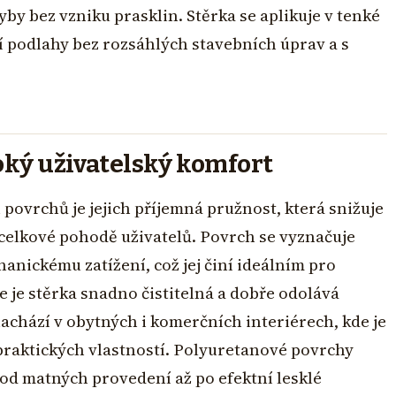
by bez vzniku prasklin. Stěrka se aplikuje v tenké
í podlahy bez rozsáhlých stavebních úprav a s
soký uživatelský komfort
ovrchů je jejich příjemná pružnost, která snižuje
 celkové pohodě uživatelů. Povrch se vyznačuje
anickému zatížení, což jej činí ideálním pro
e je stěrka snadno čistitelná a dobře odolává
chází v obytných i komerčních interiérech, kde je
raktických vlastností. Polyuretanové povrchy
 od matných provedení až po efektní lesklé