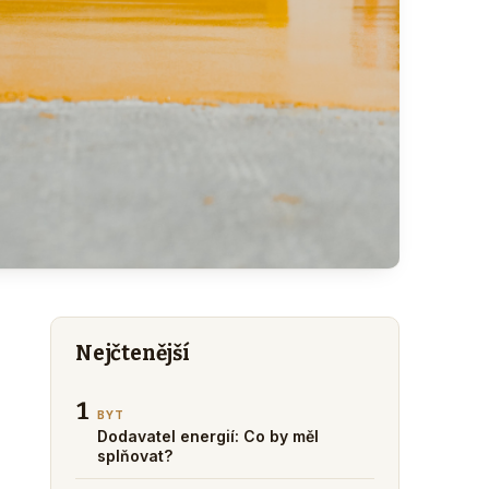
Nejčtenější
1
BYT
Dodavatel energií: Co by měl
splňovat?