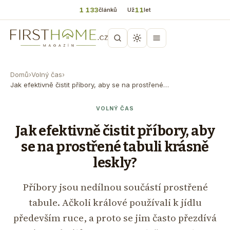
1 133
11
článků
Už
let
Domů
›
Volný čas
›
Jak efektivně čistit příbory, aby se na prostřené…
VOLNÝ ČAS
Jak efektivně čistit příbory, aby
se na prostřené tabuli krásně
leskly?
Příbory jsou nedílnou součástí prostřené
tabule. Ačkoli králové používali k jídlu
především ruce, a proto se jim často přezdívá