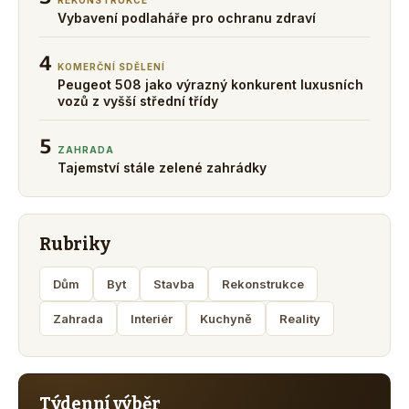
REKONSTRUKCE
Vybavení podlaháře pro ochranu zdraví
4
KOMERČNÍ SDĚLENÍ
Peugeot 508 jako výrazný konkurent luxusních
vozů z vyšší střední třídy
5
ZAHRADA
Tajemství stále zelené zahrádky
Rubriky
Dům
Byt
Stavba
Rekonstrukce
Zahrada
Interiér
Kuchyně
Reality
Týdenní výběr