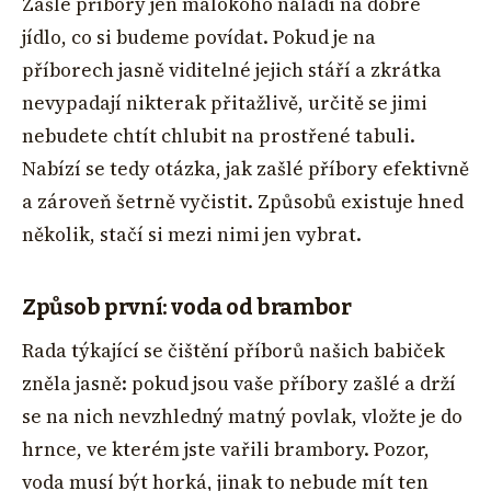
Zašlé příbory jen málokoho naladí na dobré
jídlo, co si budeme povídat. Pokud je na
příborech jasně viditelné jejich stáří a zkrátka
nevypadají nikterak přitažlivě, určitě se jimi
nebudete chtít chlubit na prostřené tabuli.
Nabízí se tedy otázka, jak zašlé příbory efektivně
a zároveň šetrně vyčistit. Způsobů existuje hned
několik, stačí si mezi nimi jen vybrat.
Způsob první: voda od brambor
Rada týkající se čištění příborů našich babiček
zněla jasně: pokud jsou vaše příbory zašlé a drží
se na nich nevzhledný matný povlak, vložte je do
hrnce, ve kterém jste vařili brambory. Pozor,
voda musí být horká, jinak to nebude mít ten