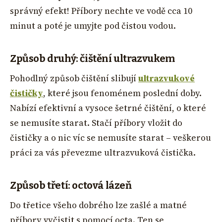
správný efekt! Příbory nechte ve vodě cca 10
minut a poté je umyjte pod čistou vodou.
Způsob druhý: čištění ultrazvukem
Pohodlný způsob čištění slibují
ultrazvukové
čističky
, které jsou fenoménem poslední doby.
Nabízí efektivní a vysoce šetrné čištění, o které
se nemusíte starat. Stačí příbory vložit do
čističky a o nic víc se nemusíte starat – veškerou
práci za vás převezme ultrazvuková čistička.
Způsob třetí: octová lázeň
Do třetice všeho dobrého lze zašlé a matné
příbory vyčistit s pomocí octa. Ten se