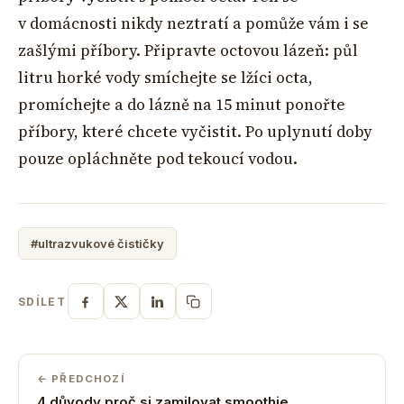
v domácnosti nikdy neztratí a pomůže vám i se
zašlými příbory. Připravte octovou lázeň: půl
litru horké vody smíchejte se lžíci octa,
promíchejte a do lázně na 15 minut ponořte
příbory, které chcete vyčistit. Po uplynutí doby
pouze opláchněte pod tekoucí vodou.
#ultrazvukové čističky
SDÍLET
← PŘEDCHOZÍ
4 důvody proč si zamilovat smoothie