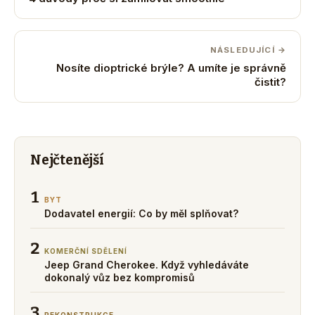
NÁSLEDUJÍCÍ →
Nosíte dioptrické brýle? A umíte je správně
čistit?
Nejčtenější
1
BYT
Dodavatel energií: Co by měl splňovat?
2
KOMERČNÍ SDĚLENÍ
Jeep Grand Cherokee. Když vyhledáváte
dokonalý vůz bez kompromisů
3