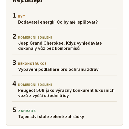
Nejčtenější
1
BYT
Dodavatel energií: Co by měl splňovat?
2
KOMERČNÍ SDĚLENÍ
Jeep Grand Cherokee. Když vyhledáváte
dokonalý vůz bez kompromisů
3
REKONSTRUKCE
Vybavení podlaháře pro ochranu zdraví
4
KOMERČNÍ SDĚLENÍ
Peugeot 508 jako výrazný konkurent luxusních
vozů z vyšší střední třídy
5
ZAHRADA
Tajemství stále zelené zahrádky