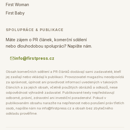
First Woman
First Baby
SPOLUPRÁCE & PUBLIKACE
Máte zájem o PR článek, komerční sdělení
nebo dlouhodobou spolupráci? Napište nám.
info@firstpress.cz
Obsah komerčních sdělení a PR článků dodávají sami zadavatelé, kteří
jej zasílají nebo vkládají k publikaci. Provozovatel magazínu neodpovídá
za správnost, úplnost ani pravdivost informací uvedených v takových
článcích a za jejich obsah, včetně použitých obrázků a odkazů, nese
odpovědnost výhradně zadavatel. Publikované texty nepředstavují
odborné, právní, zdravotní ani investiční poradenství. Pokud v
publikovaném obsahu narazíte na nepřesnost nebo porušení práv třetích
osob, napište nám na info@firstpress.cz a obsah bez zbytečného
odkladu prověříme.