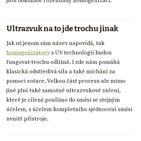
jsou dokonale rozehnány homogenizací.
Ultrazvuk na to jde trochu jinak
Jak už jenom sám název napovídá, tak
homogenizátory
s UV technologií budou
fungovat trochu odlišně. I zde nám pomáhá
klasická odstředivá síla a také míchání za
pomoci rotace. Velkou část procesu ale mimo
jiné plní také samotné ultrazvukové záření,
které je cíleně posíláno do směsi se stejným
účelem, s účelem kompletního sjednocení směsi
uvnitř přístroje.