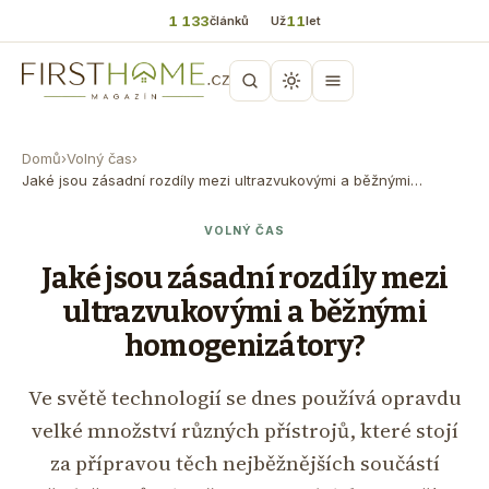
1 133
11
článků
Už
let
Domů
›
Volný čas
›
Jaké jsou zásadní rozdíly mezi ultrazvukovými a běžnými…
VOLNÝ ČAS
Jaké jsou zásadní rozdíly mezi
ultrazvukovými a běžnými
homogenizátory?
Ve světě technologií se dnes používá opravdu
velké množství různých přístrojů, které stojí
za přípravou těch nejběžnějších součástí