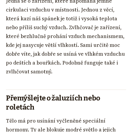
Jedná se o zařízení, které napomáhá jemné
cirkulaci vzduchu v místnosti. Jednou z věcí,
která kazí náš spánek je totiž i vysoká teplota
nebo příliš suchý vzduch. Zvlhčovač je zařízení,
které bezhlučně prohání vzduch mechanismem,
kde jej nasycuje větší vlhkostí. Sami určitě moc
dobře víte, jak dobře se usíná ve vlhkém vzduchu
po deštích a bouřkách. Podobně funguje také i
zvlhčovat samotný.
Přemýšlejte o žaluziích nebo
roletách
Tělo má pro usínání vyčleněné speciální
hormony. Ty ale blokuje modré světlo a jejich