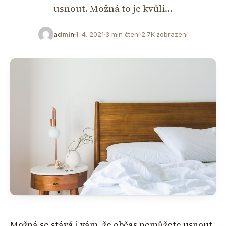
usnout. Možná to je kvůli…
admin
1. 4. 2021
3 min čtení
2.7K zobrazení
Možná se stává i vám, že občas nemůžete usnout.