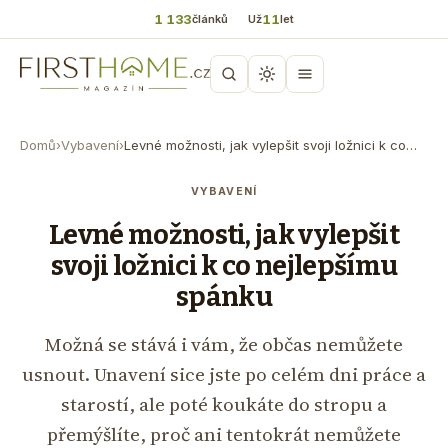
1 133
11
článků
Už
let
Domů
›
Vybavení
›
Levné možnosti, jak vylepšit svoji ložnici k co…
VYBAVENÍ
Levné možnosti, jak vylepšit
svoji ložnici k co nejlepšímu
spánku
Možná se stává i vám, že občas nemůžete
usnout. Unavení sice jste po celém dni práce a
starostí, ale poté koukáte do stropu a
přemýšlíte, proč ani tentokrát nemůžete