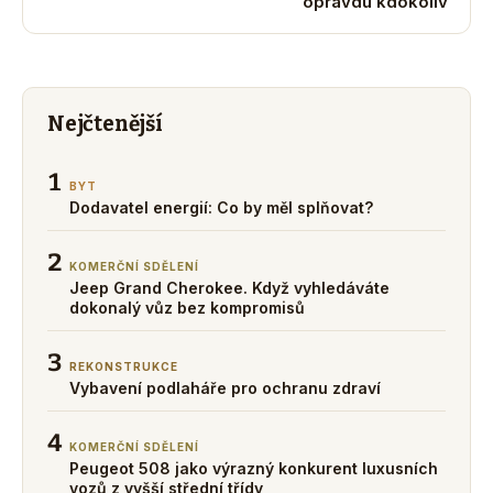
opravdu kdokoliv
Nejčtenější
1
BYT
Dodavatel energií: Co by měl splňovat?
2
KOMERČNÍ SDĚLENÍ
Jeep Grand Cherokee. Když vyhledáváte
dokonalý vůz bez kompromisů
3
REKONSTRUKCE
Vybavení podlaháře pro ochranu zdraví
4
KOMERČNÍ SDĚLENÍ
Peugeot 508 jako výrazný konkurent luxusních
vozů z vyšší střední třídy