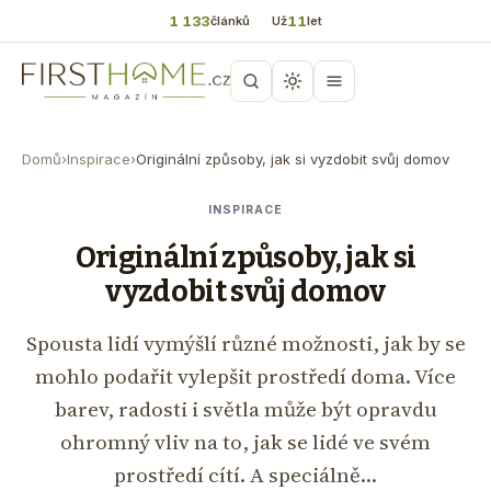
1 133
11
článků
Už
let
Domů
›
Inspirace
›
Originální způsoby, jak si vyzdobit svůj domov
INSPIRACE
Originální způsoby, jak si
vyzdobit svůj domov
Spousta lidí vymýšlí různé možnosti, jak by se
mohlo podařit vylepšit prostředí doma. Více
barev, radosti i světla může být opravdu
ohromný vliv na to, jak se lidé ve svém
prostředí cítí. A speciálně…