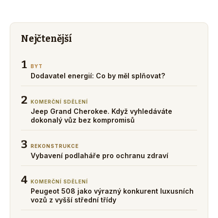
Nejčtenější
1
BYT
Dodavatel energií: Co by měl splňovat?
2
KOMERČNÍ SDĚLENÍ
Jeep Grand Cherokee. Když vyhledáváte
dokonalý vůz bez kompromisů
3
REKONSTRUKCE
Vybavení podlaháře pro ochranu zdraví
4
KOMERČNÍ SDĚLENÍ
Peugeot 508 jako výrazný konkurent luxusních
vozů z vyšší střední třídy