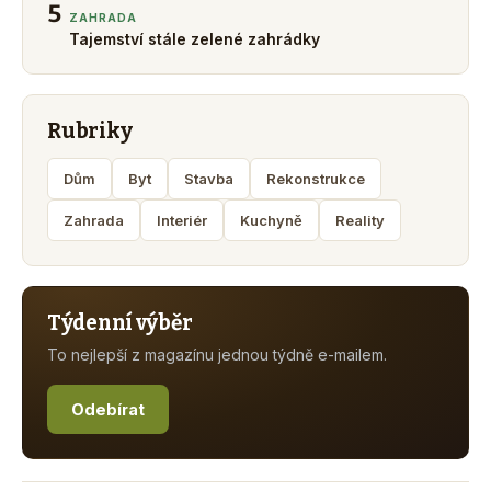
5
ZAHRADA
Tajemství stále zelené zahrádky
Rubriky
Dům
Byt
Stavba
Rekonstrukce
Zahrada
Interiér
Kuchyně
Reality
Týdenní výběr
To nejlepší z magazínu jednou týdně e-mailem.
Odebírat