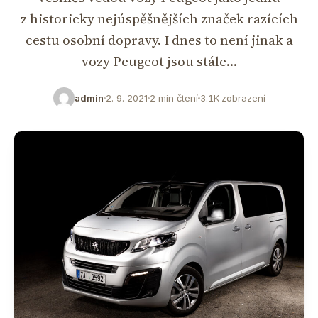
z historicky nejúspěšnějších značek razících
cestu osobní dopravy. I dnes to není jinak a
vozy Peugeot jsou stále…
admin
2. 9. 2021
2 min čtení
3.1K zobrazení