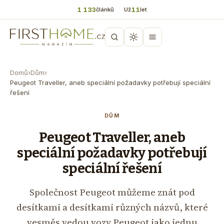
1 133
11
článků
Už
let
Domů
›
Dům
›
Peugeot Traveller, aneb speciální požadavky potřebují speciální
řešení
DŮM
Peugeot Traveller, aneb
speciální požadavky potřebují
speciální řešení
Společnost Peugeot můžeme znát pod
desítkami a desítkami různých názvů, které
vesměs vedou vozy Peugeot jako jednu