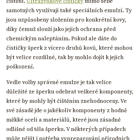
čištění.
Ultrazvukové čističky
mimo sebe
samotných využívají také speciálních emulzí. Ty
jsou uzpůsobeny složením pro konkrétní kovy,
díky čemuž slouží jako jejich ochrana před
chemickým naleptáním. Pokud ale dáte do
čističky šperk z vícero druhů kovů, které mohou
být velice rozdílné, tak by mohlo dojít k jejich
poškození.
Vedle volby správné emulze je tak velice
důležité ze šperku odebrat veškeré komponenty,
které by mohly být čištěním znehodnoceny. Ve
své zásadě jde o jakékoliv komponenty z hodně
měkké oceli a materiálů, které jsou zásadně
odlišné od těla šperku. V některých případech
může přijít i potřeba vypreparování přírodních