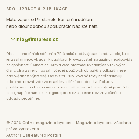
SPOLUPRÁCE & PUBLIKACE
Máte zájem o PR článek, komerční sdělení
nebo dlouhodobou spolupráci? Napište nám.
info@firstpress.cz
Obsah komerčních sdělení a PR článků dodávají sami zadavatelé, kteří
jej zasílají nebo vkládají k publikaci. Provozovatel magazínu neodpovídá
za správnost, úplnost ani pravdivost informací uvedených v takových
článcích a za jejich obsah, včetně použitých obrázků a odkazů, nese
odpovědnost výhradně zadavatel. Publikované texty nepředstavují
odborné, právní, zdravotní ani investiční poradenství. Pokud v
publikovaném obsahu narazíte na nepřesnost nebo porušení práv třetích
osob, napište nám na info@firstpress.cz a obsah bez zbytečného
odkladu prověříme.
©
2026
Online magazín o bydlení – Magazín o bydlení. Všechna
práva vyhrazena.
Authors List
Featured Posts 1