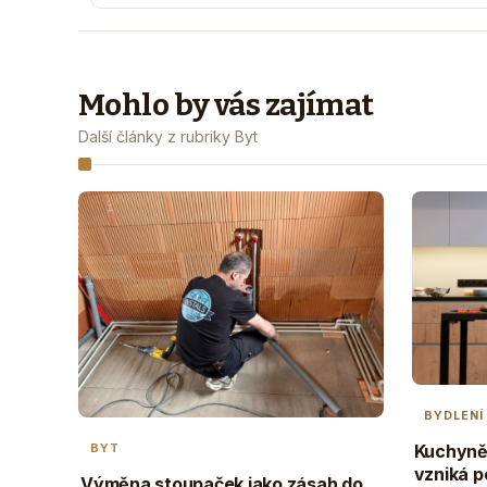
Mohlo by vás zajímat
Další články z rubriky Byt
BYDLENÍ
Kuchyně 
BYT
vzniká p
Výměna stoupaček jako zásah do