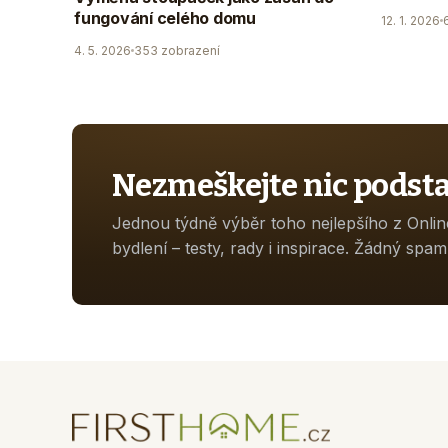
fungování celého domu
12. 1. 2026
4. 5. 2026
353 zobrazení
Nezmeškejte nic podst
Jednou týdně výběr toho nejlepšího z Onli
bydlení – testy, rady i inspirace. Žádný spam