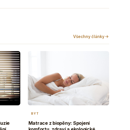
Všechny články
BYT
Matrace z biopěny: Spojení
luzie
komfortu, zdraví a ekologické
ění