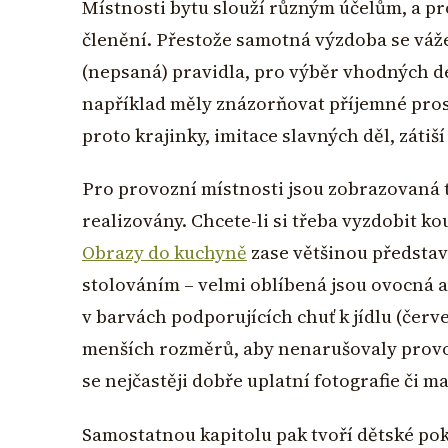
Místnosti bytu slouží různým účelům, a pr
členění. Přestože samotná výzdoba se váže 
(nepsaná) pravidla, pro výběr vhodných d
například měly znázorňovat příjemné prost
proto krajinky, imitace slavných děl, záti
Pro provozní místnosti jsou zobrazovaná té
realizovány. Chcete-li si třeba vyzdobit 
Obrazy do kuchyně
zase většinou představ
stolováním – velmi oblíbená jsou ovocná a
v barvách podporujících chuť k jídlu (červ
menších rozměrů, aby nenarušovaly provoz
se nejčastěji dobře uplatní fotografie či m
Samostatnou kapitolu pak tvoří dětské po