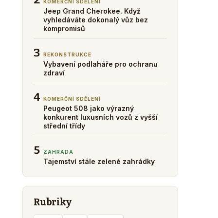
KOMERČNÍ SDĚLENÍ
Jeep Grand Cherokee. Když
vyhledáváte dokonalý vůz bez
kompromisů
3
REKONSTRUKCE
Vybavení podlaháře pro ochranu
zdraví
4
KOMERČNÍ SDĚLENÍ
Peugeot 508 jako výrazný
konkurent luxusních vozů z vyšší
střední třídy
5
ZAHRADA
Tajemství stále zelené zahrádky
Rubriky