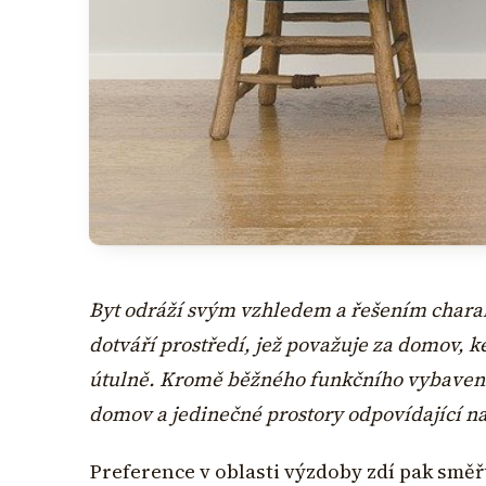
Byt odráží svým vzhledem a řešením charakte
dotváří prostředí, jež považuje za domov, k
útulně. Kromě běžného funkčního vybavení j
domov a jedinečné prostory odpovídající n
Preference v oblasti výzdoby zdí pak směř