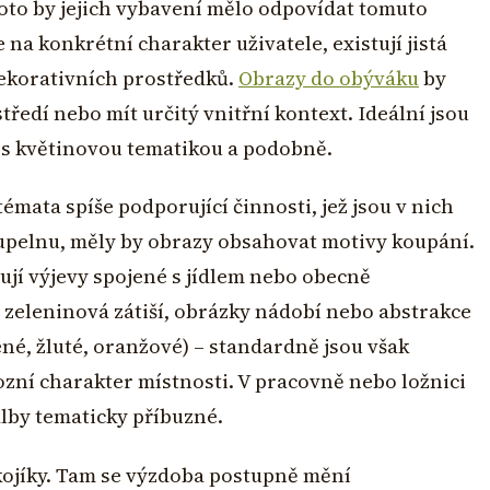
oto by jejich vybavení mělo odpovídat tomuto
na konkrétní charakter uživatele, existují jistá
ekorativních prostředků.
Obrazy do obýváku
by
ředí nebo mít určitý vnitřní kontext. Ideální jsou
ší s květinovou tematikou a podobně.
mata spíše podporující činnosti, jež jsou v nich
koupelnu, měly by obrazy obsahovat motivy koupání.
ují výjevy spojené s jídlem nebo obecně
 zeleninová zátiší, obrázky nádobí nebo abstrakce
ené, žluté, oranžové) – standardně jsou však
ní charakter místnosti. V pracovně nebo ložnici
alby tematicky příbuzné.
kojíky. Tam se výzdoba postupně mění