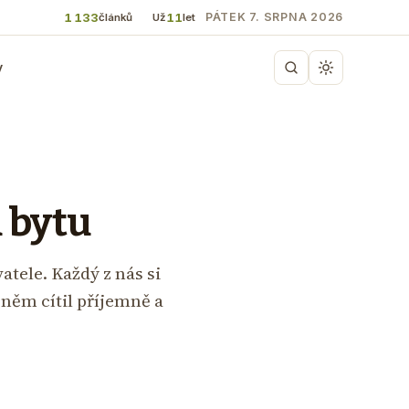
1 133
11
PÁTEK 7. SRPNA 2026
článků
Už
let
y
u bytu
atele. Každý z nás si
 něm cítil příjemně a