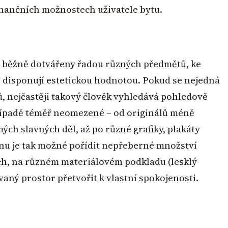
inančních možnostech uživatele bytu.
 běžně dotvářeny řadou různých předmětů, ke
 disponují estetickou hodnotou. Pokud se nejedná
, nejčastěji takový člověk vyhledává pohledově
řípadě téměř neomezené – od originálů méně
ch slavných děl, až po různé grafiky, plakáty
nu je tak možné pořídit nepřeberné množství
h, na různém materiálovém podkladu (lesklý
ývaný prostor přetvořit k vlastní spokojenosti.