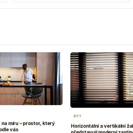
BYT
na míru – prostor, který
Horizontální a vertikální ža
odle vás
představují moderní zastín