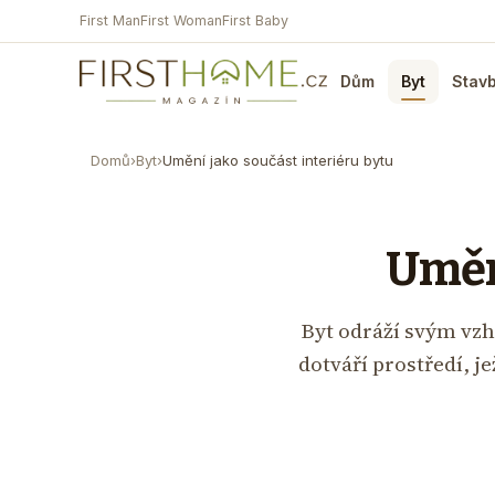
First Man
First Woman
First Baby
Dům
Byt
Stav
Domů
›
Byt
›
Umění jako součást interiéru bytu
Umění
Byt odráží svým vzhl
dotváří prostředí, j