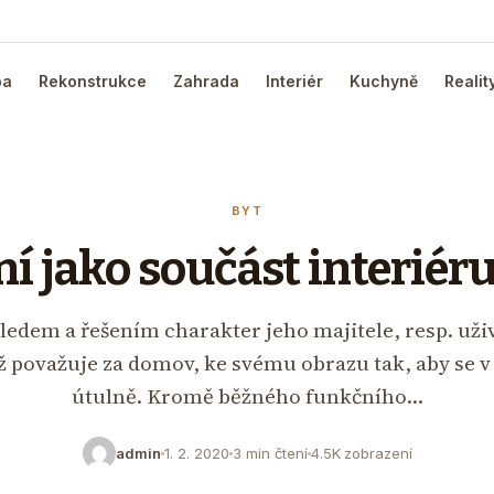
ba
Rekonstrukce
Zahrada
Interiér
Kuchyně
Realit
BYT
 jako součást interiér
edem a řešením charakter jeho majitele, resp. uživ
ež považuje za domov, ke svému obrazu tak, aby se v
útulně. Kromě běžného funkčního…
admin
1. 2. 2020
3 min čtení
4.5K zobrazení