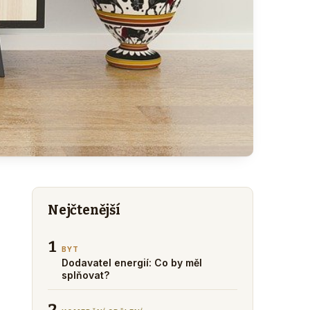
Nejčtenější
1
BYT
Dodavatel energií: Co by měl
splňovat?
2