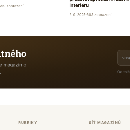
interiéru
659 zobrazení
2. 9. 2025
663 zobrazení
atného
ne magazín o
.
Odeslá
RUBRIKY
SÍŤ MAGAZÍNŮ