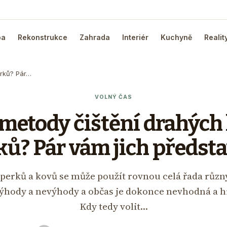
ba
Rekonstrukce
Zahrada
Interiér
Kuchyně
Realit
erků? Pár…
VOLNÝ ČAS
metody čištění drahých
ků? Pár vám jich předst
 šperků a kovů se může použít rovnou celá řada růz
 výhody a nevýhody a občas je dokonce nevhodná a h
Kdy tedy volit…