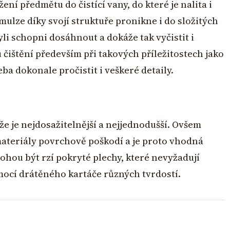
ení předmětu do čistící vany, do které je nalita i
mulze díky svojí struktuře pronikne i do složitých
i schopni dosáhnout a dokáže tak vyčistit i
 čištění především při takových příležitostech jako
eba dokonale pročistit i veškeré detaily.
 je nejdosažitelnější a nejjednodušší. Ovšem
o materiály povrchově poškodí a je proto vhodná
ohou být rzí pokryté plechy, které nevyžadují
omocí drátěného kartáče různých tvrdostí.