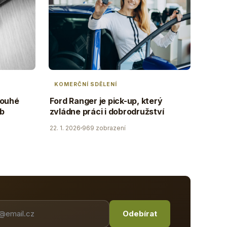
KOMERČNÍ SDĚLENÍ
louhé
Ford Ranger je pick-up, který
ob
zvládne práci i dobrodružství
22. 1. 2026
969 zobrazení
Odebírat