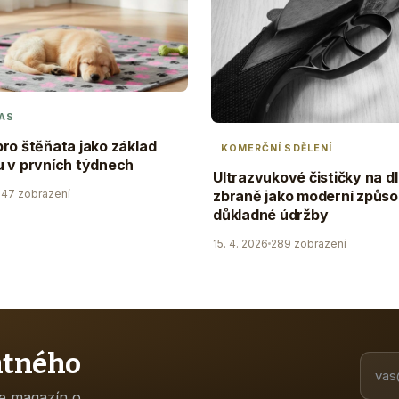
AS
ro štěňata jako základ
KOMERČNÍ SDĚLENÍ
 v prvních týdnech
Ultrazvukové čističky na d
47 zobrazení
zbraně jako moderní způs
důkladné údržby
15. 4. 2026
289 zobrazení
atného
ne magazín o