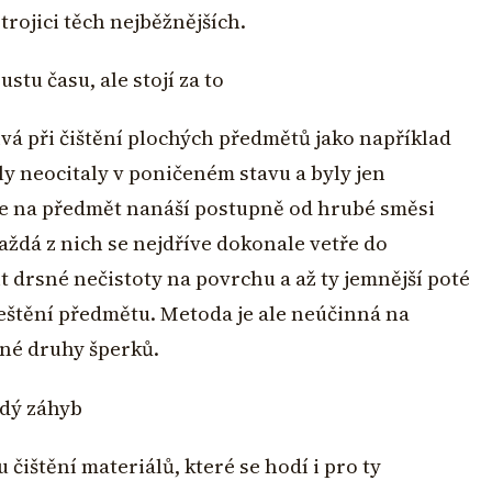
 trojici těch nejběžnějších.
tu času, ale stojí za to
ívá při čištění plochých předmětů jako například
ly neocitaly v poničeném stavu a byly jen
 se na předmět nanáší postupně od hrubé směsi
 každá z nich se nejdříve dokonale vetře do
t drsné nečistoty na povrchu a až ty jemnější poté
leštění předmětu. Metoda je ale neúčinná na
zné druhy šperků.
ždý záhyb
čištění materiálů, které se hodí i pro ty