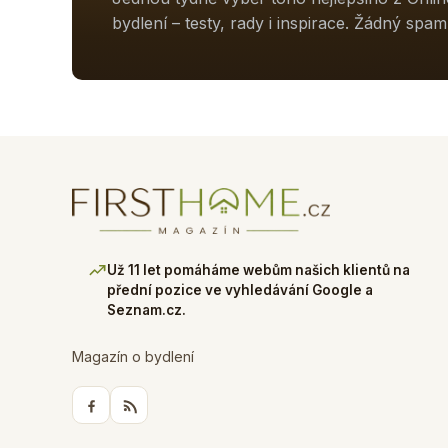
bydlení – testy, rady i inspirace. Žádný spam
Už 11 let pomáháme webům našich klientů na
přední pozice ve vyhledávání Google a
Seznam.cz.
Magazín o bydlení