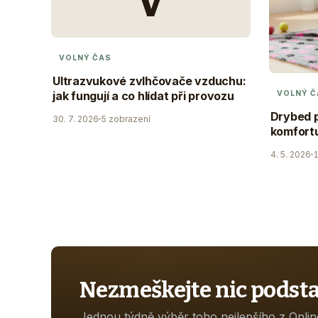
V
VOLNÝ ČAS
Ultrazvukové zvlhčovače vzduchu:
VOLNÝ Č
jak fungují a co hlídat při provozu
Drybed p
30. 7. 2026
5 zobrazení
komfortu
4. 5. 2026
1
Nezmeškejte nic podst
Jednou týdně výběr toho nejlepšího z Onli