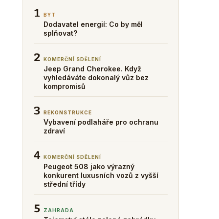
1
BYT
Dodavatel energií: Co by měl
splňovat?
2
KOMERČNÍ SDĚLENÍ
Jeep Grand Cherokee. Když
vyhledáváte dokonalý vůz bez
kompromisů
3
REKONSTRUKCE
Vybavení podlaháře pro ochranu
zdraví
4
KOMERČNÍ SDĚLENÍ
Peugeot 508 jako výrazný
konkurent luxusních vozů z vyšší
střední třídy
5
ZAHRADA