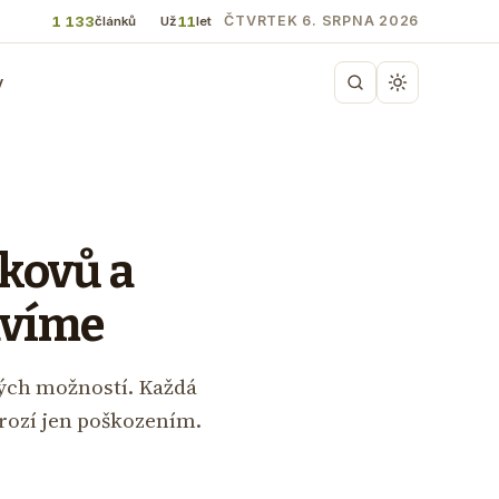
1 133
11
ČTVRTEK 6. SRPNA 2026
článků
Už
let
y
 kovů a
avíme
ných možností. Každá
rozí jen poškozením.