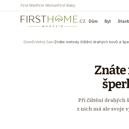
First Man
First Woman
First Baby
Dům
Byt
Stav
Domů
›
Volný čas
›
Znáte metody čištění drahých kovů a šp
Znáte 
šper
Při čištění drahých
z nich má ale svoje