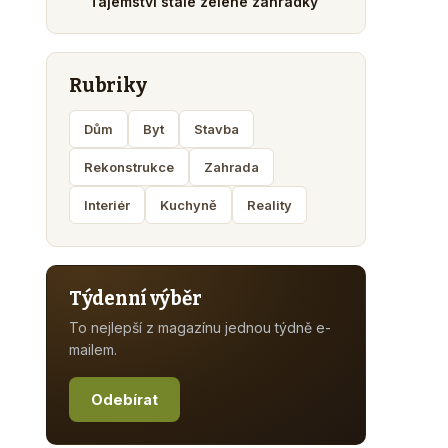
Tajemství stále zelené zahrádky
Rubriky
Dům
Byt
Stavba
Rekonstrukce
Zahrada
Interiér
Kuchyně
Reality
Týdenní výběr
To nejlepší z magazínu jednou týdně e-
mailem.
Odebírat