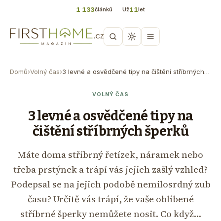
1 133
11
článků
Už
let
Domů
›
Volný čas
›
3 levné a osvědčené tipy na čištění stříbrných…
VOLNÝ ČAS
3 levné a osvědčené tipy na
čištění stříbrných šperků
Máte doma stříbrný řetízek, náramek nebo
třeba prstýnek a trápí vás jejich zašlý vzhled?
Podepsal se na jejich podobě nemilosrdný zub
času? Určitě vás trápí, že vaše oblíbené
stříbrné šperky nemůžete nosit. Co když…