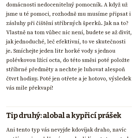
domácnosti nedocenitelný pomocník. A když už
jsme u té pomoci, rozhodně mu musíme připsat i
zásluhy při čištění stříbrných šperků. Jak na to?
Vlastně na tom vůbec nic není, budete se až divit,
jak jednoduché, leč efektivní, to ve skutečnosti
je. Smíchejte jeden litr horké vody s jednou
polévkovou lžící octa, do této směsi poté položte
stříbrné předměty a nechte je luhovat alespoň
čtvrt hodiny. Poté jen otřete a je hotovo, výsledek
vás mile překvapí!
Tip druhý: alobal a kypřicí prášek
Ani tento typ vás nevyjde kdovíjak draho, navíc