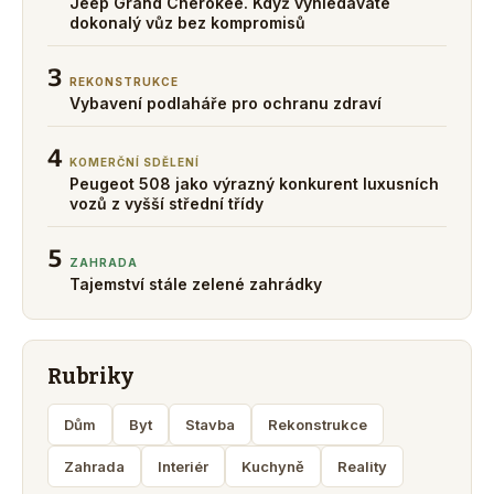
Jeep Grand Cherokee. Když vyhledáváte
dokonalý vůz bez kompromisů
3
REKONSTRUKCE
Vybavení podlaháře pro ochranu zdraví
4
KOMERČNÍ SDĚLENÍ
Peugeot 508 jako výrazný konkurent luxusních
vozů z vyšší střední třídy
5
ZAHRADA
Tajemství stále zelené zahrádky
Rubriky
Dům
Byt
Stavba
Rekonstrukce
Zahrada
Interiér
Kuchyně
Reality