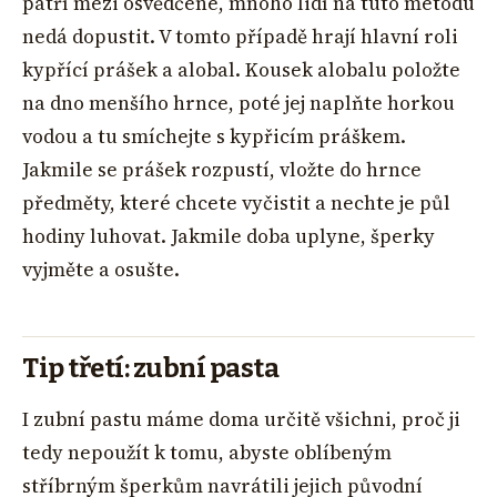
patří mezi osvědčené, mnoho lidí na tuto metodu
nedá dopustit. V tomto případě hrají hlavní roli
kypřící prášek a alobal. Kousek alobalu položte
na dno menšího hrnce, poté jej naplňte horkou
vodou a tu smíchejte s kypřicím práškem.
Jakmile se prášek rozpustí, vložte do hrnce
předměty, které chcete vyčistit a nechte je půl
hodiny luhovat. Jakmile doba uplyne, šperky
vyjměte a osušte.
Tip třetí: zubní pasta
I zubní pastu máme doma určitě všichni, proč ji
tedy nepoužít k tomu, abyste oblíbeným
stříbrným šperkům navrátili jejich původní