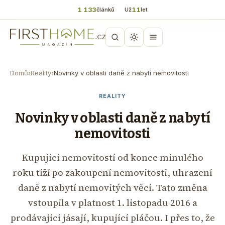
1 133
11
článků
Už
let
Domů
›
Reality
›
Novinky v oblasti daně z nabytí nemovitosti
REALITY
Novinky v oblasti daně z nabytí
nemovitosti
Kupující nemovitostí od konce minulého
roku tíží po zakoupení nemovitosti, uhrazení
daně z nabytí nemovitých věcí. Tato změna
vstoupila v platnost 1. listopadu 2016 a
prodávající jásají, kupující pláčou. I přes to, že