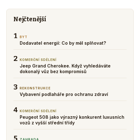
Nejčtenější
1
BYT
Dodavatel energií: Co by měl splňovat?
2
KOMERČNÍ SDĚLENÍ
Jeep Grand Cherokee. Když vyhledáváte
dokonalý vůz bez kompromisů
3
REKONSTRUKCE
Vybavení podlaháře pro ochranu zdraví
4
KOMERČNÍ SDĚLENÍ
Peugeot 508 jako výrazný konkurent luxusních
vozů z vyšší střední třídy
5
ZAHRADA