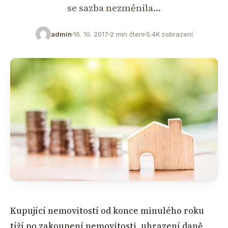
se sazba nezměnila…
admin
16. 10. 2017
2 min čtení
5.4K zobrazení
Kupující nemovitostí od konce minulého roku
tíží po zakoupení nemovitosti, uhrazení daně